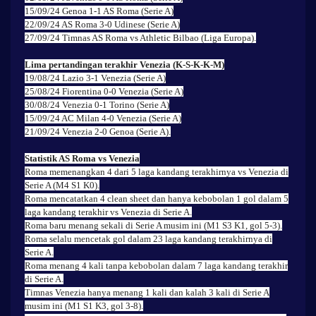
15/09/24 Genoa 1-1 AS Roma (Serie A)
22/09/24 AS Roma 3-0 Udinese (Serie A)
27/09/24 Timnas AS Roma vs Athletic Bilbao (Liga Europa).
Lima pertandingan terakhir Venezia (K-S-K-K-M)
19/08/24 Lazio 3-1 Venezia (Serie A)
25/08/24 Fiorentina 0-0 Venezia (Serie A)
30/08/24 Venezia 0-1 Torino (Serie A)
15/09/24 AC Milan 4-0 Venezia (Serie A)
21/09/24 Venezia 2-0 Genoa (Serie A).
Statistik AS Roma vs Venezia
Roma memenangkan 4 dari 5 laga kandang terakhirnya vs Venezia di
Serie A (M4 S1 K0).
Roma mencatatkan 4 clean sheet dan hanya kebobolan 1 gol dalam 5
laga kandang terakhir vs Venezia di Serie A.
Roma baru menang sekali di Serie A musim ini (M1 S3 K1, gol 5-3).
Roma selalu mencetak gol dalam 23 laga kandang terakhirnya di
Serie A.
Roma menang 4 kali tanpa kebobolan dalam 7 laga kandang terakhir
di Serie A.
Timnas Venezia hanya menang 1 kali dan kalah 3 kali di Serie A
musim ini (M1 S1 K3, gol 3-8).