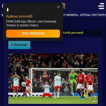
✕
⬇️
KABAR GEMBIRA.. OFFICIAL PARTNER 
Aplikasi prince88
PRINCE88 App Official: Link Download
Terbaru & Update Sistem .
PRINCE88
Post
Prince88 statistik pertandingan as roma vs
APK PRINCE88
Kembali