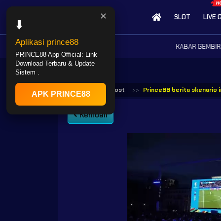
✕
SLOT
LIVE 
⬇️
Aplikasi prince88
KABAR GEMBIRA.. OFF
PRINCE88 App Official: Link
Download Terbaru & Update
Sistem .
PRINCE88
Post
Prince88 berita skenario 
APK PRINCE88
Kembali