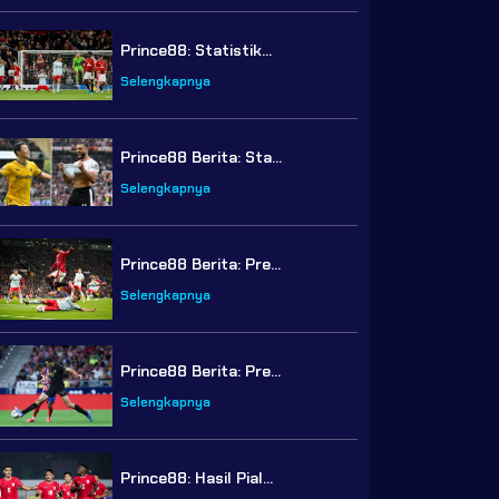
Prince88: Statistik...
Selengkapnya
Prince88 Berita: Sta...
Selengkapnya
Prince88 Berita: Pre...
Selengkapnya
Prince88 Berita: Pre...
Selengkapnya
Prince88: Hasil Pial...