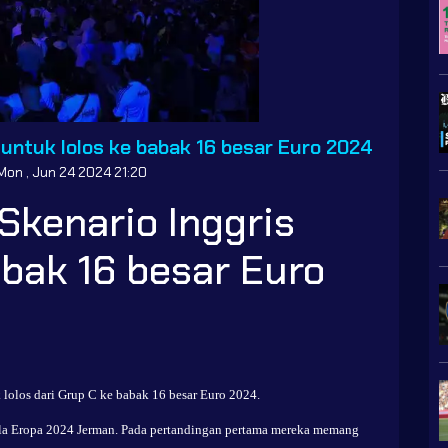
s untuk lolos ke babak 16 besar Euro 2024
Mon , Jun 24 2024 21:20
 Skenario Inggris
abak 16 besar Euro
k lolos dari Grup C ke babak 16 besar Euro 2024.
iala Eropa 2024 Jerman. Pada pertandingan pertama mereka memang