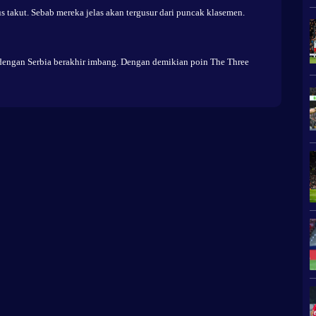
us takut. Sebab mereka jelas akan tergusur dari puncak klasemen.
dengan Serbia berakhir imbang. Dengan demikian poin The Three