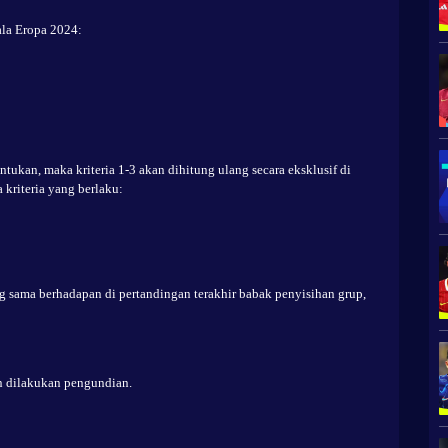
ala Eropa 2024:
entukan, maka kriteria 1-3 akan dihitung ulang secara eksklusif di
 kriteria yang berlaku:
ng sama berhadapan di pertandingan terakhir babak penyisihan grup,
kan dilakukan pengundian.