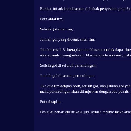
Berikut ini adalah klasemen di babak penyisihan grup Pi
Poin antar tim;
Selisih gol antar tim;
Jumlah gol yang dicetak antar tim;
Jika kriteria 1-3 diterapkan dan klasemen tidak dapat dit
antara tim-tim yang relevan. Jika mereka tetap sama, maka
Selisih gol di seluruh pertandingan;
Jumlah gol di semua pertandingan;
Jika dua tim dengan poin, selisih gol, dan jumlah gol ya
maka pertandingan akan dilanjutkan dengan adu penalti;
Poin disiplin;
Posisi di babak kualifikasi, jika Jerman terlibat maka a