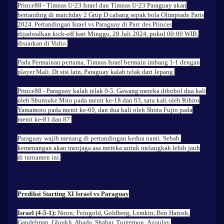
Prince88
- Timnas U-23 Israel dan Timnas U-23 Paraguay akan
bertanding di matchday 2 Grup D cabang sepak bola Olimpiade Paris
2024. Pertandingan Israel vs Paraguay di Parc des Princes
dijadwalkan kick-off hari Minggu, 28 Juli 2024, pukul 00:00 WIB,
disiarkan di Vidio.
Pada Permainan pertama, Timnas Israel bermain imbang 1-1 dengan
player Mali. Di sisi lain, Paraguay kalah telak dari Jepang.
Prince88
- Paraguay kalah telak 0-5. Gawang mereka dibobol dua kali
oleh Shunsuke Mito pada menit ke-18 dan 63, satu kali oleh Rihito
Yamamoto pada menit ke-69, dan dua kali oleh Shota Fujio pada
menit ke-81 dan 87.
Paraguay wajib menang di pertandingan kedua nanti. Sebab,
kemenangan akan menjaga asa mereka untuk melangkah lebih jauh
di turnamen ini.
Prediksi Starting XI
Israel
vs Paraguay
Israel (4-5-1):
Niron; Feingold, Goldberg, Lemkin, Ben Harosh;
Gandelman, Gloukh, Abada, Shahar, Turgemon; Azoulay.