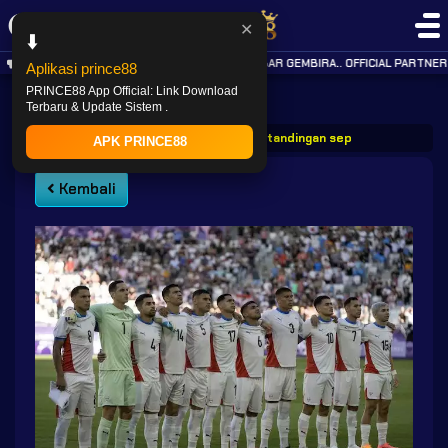
✕
⬇️
KABAR GEMBIRA.. OFFICIAL PARTNER
Aplikasi prince88
PRINCE88 App Official: Link Download
Terbaru & Update Sistem .
PRINCE88
Post
Prince88 pertandingan sepak bola olimpiade
APK PRINCE88
Kembali