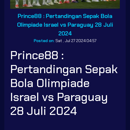
Prince88 : Pertandingan Sepak Bola
Olimpiade Israel vs Paraguay 28 Juli
2024
Posted on:
Sat , Jul 27 2024 04:57
Prince88 :
Pertandingan Sepak
Bola Olimpiade
Israel vs Paraguay
28 Juli 2024