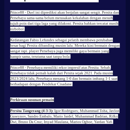
Prince88
- Duel ini diprediksi akan berjalan sangat sengit. Persita dan
Persebaya sama-sama belum merasakan kekalahan dengan meraih
tujuh poin dari tiga laga yang dilakoni. Persita bahkan tercatat masih
nirbobol.
Kedatangan Fabio Lefundes sebagai pelatih membawa perubahan
besar bagi Persita dibanding musim lalu. Mereka kini bermain dengan
sangat rapi. player Persebaya juga memiliki gaya bermain yang
hampir sama, terutama saat tanpa bola.
Prince88
- Persebaya memiliki rekor impresif atas Persita. Sebab,
Persebaya tidak pernah kalah dari Persita sejak 2021. Pada musim
2023/2024 lalu, Persebaya menang 1-0 dan bermain imbang 1-1 saat
berhadapan dengan Pendekar Cisadane.
Perkiraan susunan pemain
Persita Tangerang (4-3-3):
Igor Rodrigues; Muhammad Toha, Javlon
Guseynov, Sandro Embalo, Mario Jardel; Muhammad Badrian, Rifky
Dwi, Bruno Da Cruz; Irsyad Maulana, Marios Ogboe, Yardan Yafi.