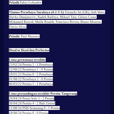
Pelatih
Fabio Lefundes.
Timnas Persebaya Surabaya (4-2-3-1):
Ernando Ari (GK); Ardi Idrus,
Slavko Damjanovic, Kadek Raditya, Mikael Tata; Gilson Costa,
Mohamed Rasyid; Malik Risaldi, Francisco Rivera, Bruno Moreira;
Flavio Silva.
Pelatih:
Paul Munster.
Head to Head dan Performa
Lima pertemuan terakhir
23/02/24 Persita 1 - 1 Persebaya
12/08/23 Persebaya 1 - 0 Persita
18/01/23 Persita 0 - 5 Persebaya
01/08/22 Persebaya 2 - 0 Persita
06/03/22 Persita 1 - 1 Persebaya
Lima pertandingan terakhir Persita Tangerang
26/04/24 Persis Solo 1 - 2 Persita
30/04/24 Persita 4 - 2 Bali United
11/08/24 PSIS Semarang 0 - 1 Persita
18/08/24 Persita 0 - 0 Persija