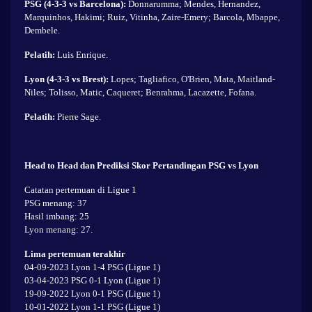
PSG (4-3-3 vs Barcelona):
Donnarumma; Mendes, Hernandez,
Marquinhos, Hakimi; Ruiz, Vitinha, Zaire-Emery; Barcola, Mbappe,
Dembele.
Pelatih:
Luis Enrique.
Lyon (4-3-3 vs Brest):
Lopes; Tagliafico, O'Brien, Mata, Maitland-
Niles; Tolisso, Matic, Caqueret; Benrahma, Lacazette, Fofana.
Pelatih:
Pierre Sage.
Head to Head dan Prediksi Skor Pertandingan PSG vs Lyon
Catatan pertemuan di Ligue 1
PSG menang: 37
Hasil imbang: 25
Lyon menang: 27.
Lima pertemuan terakhir
04-09-2023 Lyon 1-4 PSG (Ligue 1)
03-04-2023 PSG 0-1 Lyon (Ligue 1)
19-09-2022 Lyon 0-1 PSG (Ligue 1)
10-01-2022 Lyon 1-1 PSG (Ligue 1)