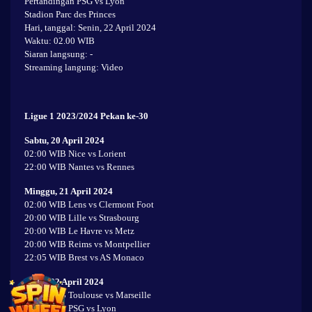
Pertandingan PSG vs Lyon
Stadion Parc des Princes
Hari, tanggal: Senin, 22 April 2024
Waktu: 02.00 WIB
Siaran langsung: -
Streaming langung: Video
Ligue 1 2023/2024 Pekan ke-30
Sabtu, 20 April 2024
02:00 WIB Nice vs Lorient
22:00 WIB Nantes vs Rennes
Minggu, 21 April 2024
02:00 WIB Lens vs Clermont Foot
20:00 WIB Lille vs Strasbourg
20:00 WIB Le Havre vs Metz
20:00 WIB Reims vs Montpellier
22:05 WIB Brest vs AS Monaco
Senin, 22 April 2024
00:00 WIB Toulouse vs Marseille
02:00 WIB PSG vs Lyon