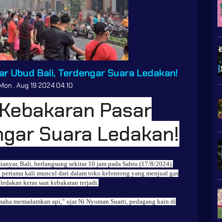
ar Ubud Bali, Terdengar Suara Ledakan!
Mon , Aug 19 2024 04:10
 Kebakaran Pasar
ngar Suara Ledakan!
anyar, Bali, berlangsung sekitar 10 jam pada Sabtu (17/8/2024).
 pertama kali muncul dari dalam toko kelontong yang menjual gas
ledakan keras saat kebakaran terjadi.
usaha memadamkan api,” ujar Ni Nyoman Suarti, pedagang kain di