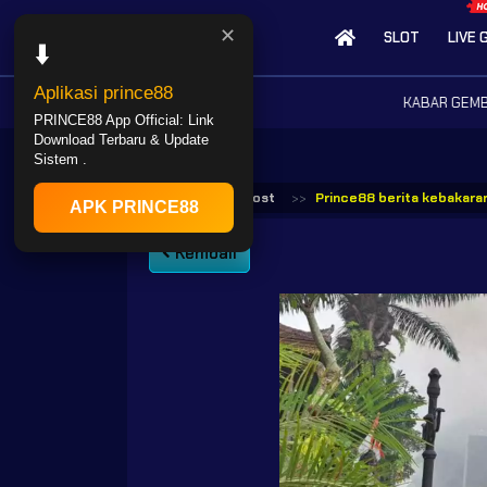
✕
SLOT
LIVE 
⬇️
Aplikasi prince88
KABAR GEMBIRA.. O
PRINCE88 App Official: Link
Download Terbaru & Update
Sistem .
PRINCE88
Post
Prince88 berita kebakaran
APK PRINCE88
Kembali