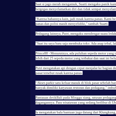
Saat si jago merah mengamuk, Suarti mengaku panik kar
bergegas menyelamatkan diri dan tidak sempat menyela
“Karena bahannya kain, jadi rusak karena panas. Kami 
panas dan polisi masih menyelidiki,” tambah Suarti.
Pedagang lainnya, Putri, mengaku mendengar suara ledaka
“Saat itu saya baru saja membuka toko. Ada asap tebal, la
Prince88
- Menurutnya, ada puluhan sepeda motor yang t
lebih dari 25 sepeda motor yang terbakar dan saat ini bel
Putri mengatakan api dengan cepat menjalar ke bagian de
pasar tersebut rusak karena panas.
“Akses parkir satu keluar masuk di blok pasar sebelah 
banyak dimiliki karyawan restoran dan pedagang,” imbu
Pantauan detikBali pada Minggu siang, ratusan pedagan
dagangannya. Para wisatawan yang sedang berlibur di Ubu
Ia mengatakan bala bantuan juga datang dari Klungkung