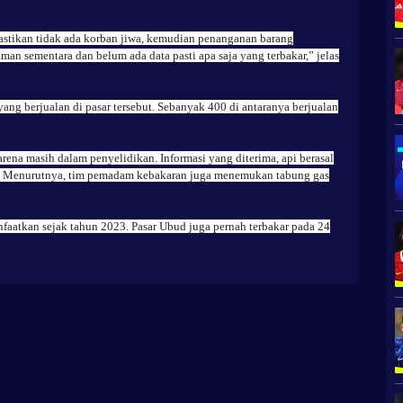
tikan tidak ada korban jiwa, kemudian penanganan barang
an sementara dan belum ada data pasti apa saja yang terbakar,” jelas
ang berjualan di pasar tersebut. Sebanyak 400 di antaranya berjualan
ena masih dalam penyelidikan. Informasi yang diterima, api berasal
nt. Menurutnya, tim pemadam kebakaran juga menemukan tabung gas
faatkan sejak tahun 2023. Pasar Ubud juga pernah terbakar pada 24