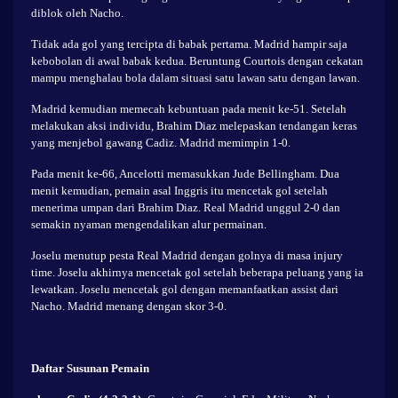
diblok oleh Nacho.
Tidak ada gol yang tercipta di babak pertama. Madrid hampir saja
kebobolan di awal babak kedua. Beruntung Courtois dengan cekatan
mampu menghalau bola dalam situasi satu lawan satu dengan lawan.
Madrid kemudian memecah kebuntuan pada menit ke-51. Setelah
melakukan aksi individu, Brahim Diaz melepaskan tendangan keras
yang menjebol gawang Cadiz. Madrid memimpin 1-0.
Pada menit ke-66, Ancelotti memasukkan Jude Bellingham. Dua
menit kemudian, pemain asal Inggris itu mencetak gol setelah
menerima umpan dari Brahim Diaz. Real Madrid unggul 2-0 dan
semakin nyaman mengendalikan alur permainan.
Joselu menutup pesta Real Madrid dengan golnya di masa injury
time. Joselu akhirnya mencetak gol setelah beberapa peluang yang ia
lewatkan. Joselu mencetak gol dengan memanfaatkan assist dari
Nacho. Madrid menang dengan skor 3-0.
Daftar Susunan Pemain