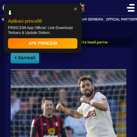
✕
⬇️
KABAR GEMBIRA.. OFFICIAL PARTNER
Aplikasi prince88
PRINCE88 App Official: Link Download
Terbaru & Update Sistem .
PRINCE88
Post
Prince88 berita hasil pertandingan real mad
APK PRINCE88
Kembali