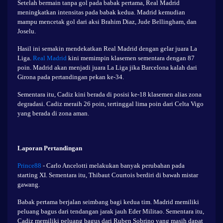
Setelah bermain tanpa gol pada babak pertama, Real Madrid
meningkatkan intensitas pada babak kedua. Madrid kemudian
mampu mencetak gol dari aksi Brahim Diaz, Jude Bellingham, dan
Joselu.
Hasil ini semakin mendekatkan Real Madrid dengan gelar juara La
Liga.
Real Madrid
kini memimpin klasemen sementara dengan 87
poin. Madrid akan menjadi juara La Liga jika Barcelona kalah dari
Girona pada pertandingan pekan ke-34.
Sementara itu, Cadiz kini berada di posisi ke-18 klasemen alias zona
degradasi. Cadiz meraih 26 poin, tertinggal lima poin dari Celta Vigo
yang berada di zona aman.
Laporan Pertandingan
Prince88
- Carlo Ancelotti melakukan banyak perubahan pada
starting XI. Sementara itu, Thibaut Courtois berdiri di bawah mistar
gawang.
Babak pertama berjalan seimbang bagi kedua tim. Madrid memiliki
peluang bagus dari tendangan jarak jauh Eder Militao. Sementara itu,
Cadiz memiliki peluang bagus dari Ruben Sobrino yang masih dapat