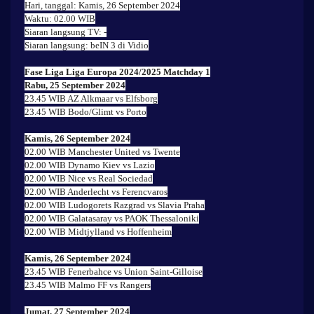
Hari, tanggal: Kamis, 26 September 2024
Waktu: 02.00 WIB
Siaran langsung TV: -
Siaran langsung: beIN 3 di Vidio
Fase Liga Liga Europa 2024/2025 Matchday 1
Rabu, 25 September 2024
23.45 WIB AZ Alkmaar vs Elfsborg
23.45 WIB Bodo/Glimt vs Porto
Kamis, 26 September 2024
02.00 WIB Manchester United vs Twente
02.00 WIB Dynamo Kiev vs Lazio
02.00 WIB Nice vs Real Sociedad
02.00 WIB Anderlecht vs Ferencvaros
02.00 WIB Ludogorets Razgrad vs Slavia Praha
02.00 WIB Galatasaray vs PAOK Thessaloniki
02.00 WIB Midtjylland vs Hoffenheim
Kamis, 26 September 2024
23.45 WIB Fenerbahce vs Union Saint-Gilloise
23.45 WIB Malmo FF vs Rangers
Jumat, 27 September 2024