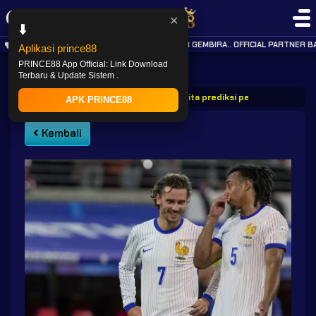
✕
⬇️
KABAR GEMBIRA.. OFFICIAL PARTNER BA
Aplikasi prince88
PRINCE88 App Official: Link Download
Terbaru & Update Sistem .
PRINCE88
Post
Prince88 berita prediksi pertandingan euro
APK PRINCE88
Kembali