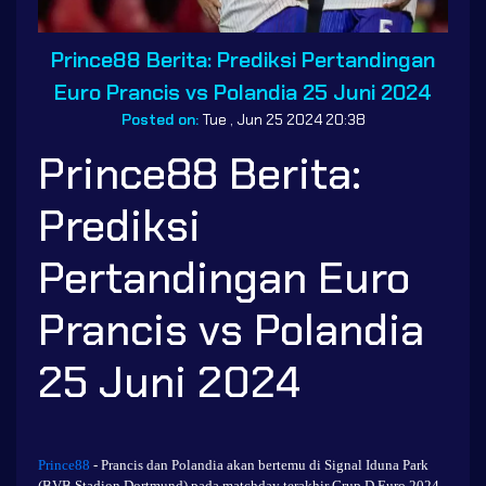
Prince88 Berita: Prediksi Pertandingan
Euro Prancis vs Polandia 25 Juni 2024
Posted on:
Tue , Jun 25 2024 20:38
Prince88 Berita:
Prediksi
Pertandingan Euro
Prancis vs Polandia
25 Juni 2024
Prince88
- Prancis dan Polandia akan bertemu di Signal Iduna Park
(BVB Stadion Dortmund) pada matchday terakhir Grup D Euro 2024.