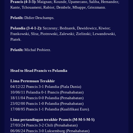
Prancis (4-3-3):
Maignan; Kounde, Upamecano, Saliba, Hernandez;
Kante, Tchouameni, Rabiot; Dembele, Mbappe, Griezmann.
Pelatih:
Didier Deschamps.
Polandia (3-4-1-2):
Szczesny; Bednarek, Dawidowicz, Kiwior;
Frankowski, Slisz, Piotrowski, Zalewski; Zielinski; Lewandowski,
Piatek.
Pelatih:
Michal Probierz.
Head to Head Prancis vs Polandia
Lima Pertemuan Terakhir
04/12/22 Prancis 3-1 Polandia (Piala Dunia)
10/06/11 Polandia 0-1 Prancis (Persahabatan)
18/11/04 Prancis 0-0 Polandia (Persahabatan)
23/02/00 Prancis 1-0 Polandia (Persahabatan)
17/08/95 Prancis 1-1 Polandia (Kualifikasi Euro).
Lima pertandingan terakhir Prancis (M-M-S-M-S)
27/03/24 Prancis 3-2 Chili (Persahabatan)
06/06/24 Prancis 3-0 Luksemburg (Persahabatan)