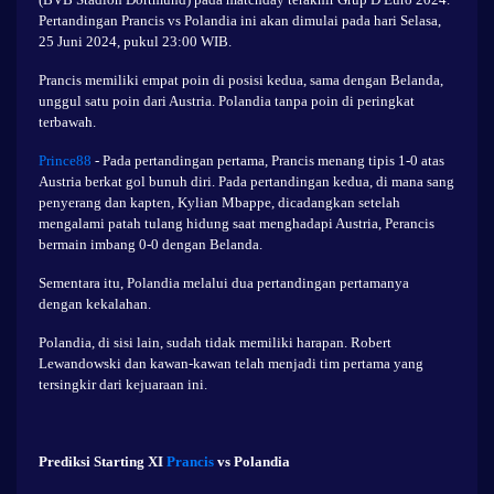
Pertandingan Prancis vs Polandia ini akan dimulai pada hari Selasa,
25 Juni 2024, pukul 23:00 WIB.
Prancis memiliki empat poin di posisi kedua, sama dengan Belanda,
unggul satu poin dari Austria. Polandia tanpa poin di peringkat
terbawah.
Prince88
- Pada pertandingan pertama, Prancis menang tipis 1-0 atas
Austria berkat gol bunuh diri. Pada pertandingan kedua, di mana sang
penyerang dan kapten, Kylian Mbappe, dicadangkan setelah
mengalami patah tulang hidung saat menghadapi Austria, Perancis
bermain imbang 0-0 dengan Belanda.
Sementara itu, Polandia melalui dua pertandingan pertamanya
dengan kekalahan.
Polandia, di sisi lain, sudah tidak memiliki harapan. Robert
Lewandowski dan kawan-kawan telah menjadi tim pertama yang
tersingkir dari kejuaraan ini.
Prediksi Starting XI
Prancis
vs Polandia