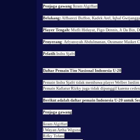
Penjaga gawang
Ikram Algiffari
Belakang:
Alfharezi Buffon, Kadek Arel, Iqbal Gwijangg
Player Tengah:
Mufli Hidayat, Figo Dennis, Ji Da Bin,
Penyerang
: Arlyansyah Abdulmanan, Ousmane Maiket Ca
Pelatih
Indra Sjafri
Daftar Pemain Tim Nasional Indonesia U-20
Pemain Indra Sjafri tidak membawa player Welber Jardim
Pemain Kafiatur Rizky juga tidak dipanggil karena ceder
Berikut adalah daftar pemain Indonesia U-20 untuk Se
Penjaga gawang
Ikram Algiffari
I Wayan Artha Wiguna
Rifky Tofani