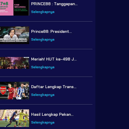
PRINCE88 : Tanggapan...
Selengkapnya
Prince88: President...
Selengkapnya
Meriah! HUT ke-498 J...
Selengkapnya
Daftar Lengkap Trans...
Selengkapnya
Hasil Lengkap Pekan...
Selengkapnya