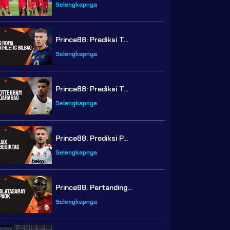
Selengkapnya
Prince88: Prediksi T...
Selengkapnya
Prince88: Prediksi T...
Selengkapnya
Prince88: Prediksi P...
Selengkapnya
Prince88: Pertanding...
Selengkapnya