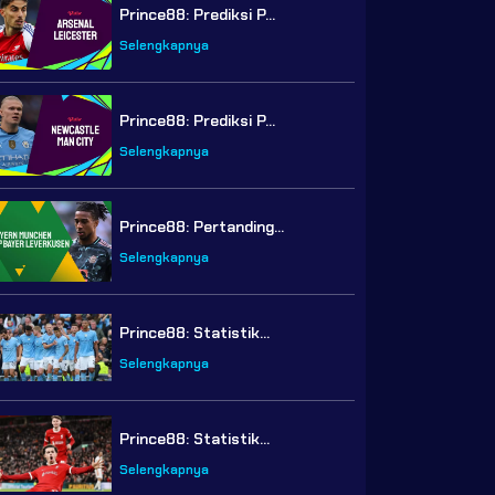
Prince88: Prediksi P...
Selengkapnya
Prince88: Prediksi P...
Selengkapnya
Prince88: Pertanding...
Selengkapnya
Prince88: Statistik...
Selengkapnya
Prince88: Statistik...
Selengkapnya