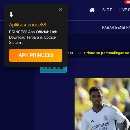
✕
SLOT
LIVE 
⬇️
Aplikasi prince88
KABAR GEMBIRA.. OFFI
PRINCE88 App Official: Link
Download Terbaru & Update
Sistem .
PRINCE88
Post
Prince88 pertandingan seo
APK PRINCE88
Kembali