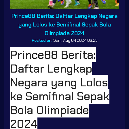
Prince88 Berita: Daftar Lengkap Negara
yang Lolos ke Semifinal Sepak Bola
Olimpiade 2024
Posted on:
Sun , Aug 04 2024 03:25
Prince88 Berita:
Daftar Lengkap
Negara yang Lolos
ke Semifinal Sepak
Bola Olimpiade
2024