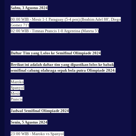
Sabtu, 3 Agustus 2024
00:00 WIB - Mesir 1-1 Paraguay (5-4 pen) (Ibrahim Adel 88'; Diego
Gomez 71')
02:00 WIB - Timnas Prancis 1-0 Argentina (Mateta 5')
Daftar Tim yang Lolos ke Semifinal Olimpiade 2024
Berikut ini adalah daftar tim yang dipastikan lolos ke babak
semifinal cabang olahraga sepak bola putra Olimpiade 2024:
Maroko
Spanyol
Mesir
Prancis
Jadwal Semifinal Olimpiade 2024
Senin, 5 Agustus 2024
23:00 WIB - Maroko vs Spanyol