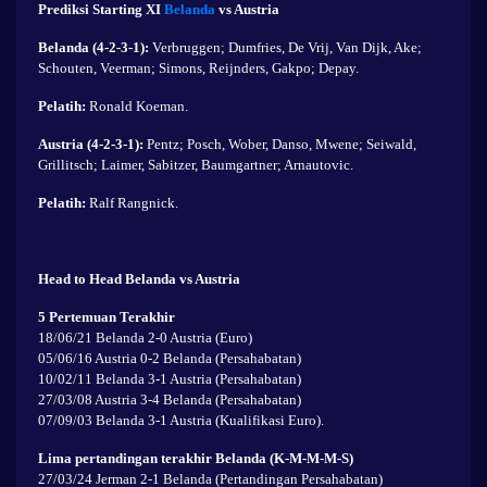
Prediksi Starting XI
Belanda
vs Austria
Belanda (4-2-3-1):
Verbruggen; Dumfries, De Vrij, Van Dijk, Ake;
Schouten, Veerman; Simons, Reijnders, Gakpo; Depay.
Pelatih:
Ronald Koeman.
Austria (4-2-3-1):
Pentz; Posch, Wober, Danso, Mwene; Seiwald,
Grillitsch; Laimer, Sabitzer, Baumgartner; Arnautovic.
Pelatih:
Ralf Rangnick.
Head to Head Belanda vs Austria
5 Pertemuan Terakhir
18/06/21 Belanda 2-0 Austria (Euro)
05/06/16 Austria 0-2 Belanda (Persahabatan)
10/02/11 Belanda 3-1 Austria (Persahabatan)
27/03/08 Austria 3-4 Belanda (Persahabatan)
07/09/03 Belanda 3-1 Austria (Kualifikasi Euro).
Lima pertandingan terakhir Belanda (K-M-M-M-S)
27/03/24 Jerman 2-1 Belanda (Pertandingan Persahabatan)