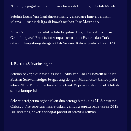
Namun, ia gagal menjadi pemain kunci di lini tengah Setah Merah.
Setelah Louis Van Gaal dipecat, sang gelandang hanya bermain
selama 11 menit di liga di bawah asuhan Jose Mourinho.
Karier Schneiderlin tidak selalu berjalan dengan baik di Everton.
Gelandang asal Prancis ini sempat bermain di Prancis dan Turki
sebelum bergabung dengan klub Yunani, Kifisia, pada tahun 2023.
4. Bastian Schweinsteiger
Setelah bekerja di bawah asuhan Louis Van Gaal di Bayern Munich,
Bastian Schweinsteiger bergabung dengan Manchester United pada
tahun 2015. Namun, ia hanya membuat 35 penampilan untuk klub di
semua kompetisi.
Schweinsteiger menghabiskan dua setengah tahun di MLS bersama
Chicago Fire sebelum memutuskan gantung sepatu pada tahun 2019.
Dia sekarang bekerja sebagai pandit di televisi Jerman.