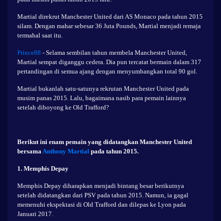
Martial direkrut Manchester United dari AS Monaco pada tahun 2015
silam. Dengan mahar sebesar 36 Juta Pounds, Martial menjadi remaja
termahal saat itu.
Prince88
- Selama sembilan tahun membela Manchester United,
Martial sempat diganggu cedera. Dia pun tercatat bermain dalam 317
pertandingan di semua ajang dengan menyumbangkan total 90 gol.
Martial bukanlah satu-satunya rekrutan Manchester United pada
musim panas 2015. Lalu, bagaimana nasib para pemain lainnya
setelah diboyong ke Old Trafford?
Berikut ini enam pemain yang didatangkan Manchester United
bersama
Anthony Martial
pada tahun 2015.
1. Memphis Depay
Memphis Depay diharapkan menjadi bintang besar berikutnya
setelah didatangkan dari PSV pada tahun 2015. Namun, ia gagal
memenuhi ekspektasi di Old Trafford dan dilepas ke Lyon pada
Januari 2017.