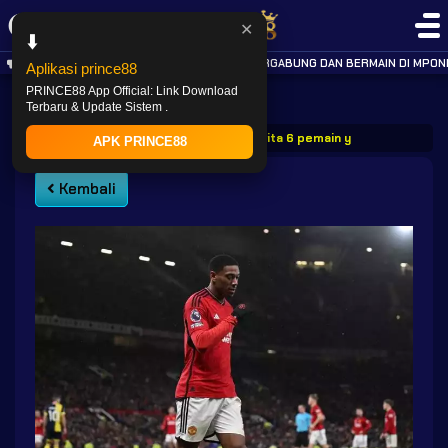
✕
⬇️
OFFICIAL PARTNER BARU KAMI MPONIX. JIKA BERGABUNG DAN BERMAIN DI MPONI
Aplikasi prince88
PRINCE88 App Official: Link Download
Terbaru & Update Sistem .
PRINCE88
Post
Prince88 berita 6 pemain yang direkrut un
APK PRINCE88
Kembali