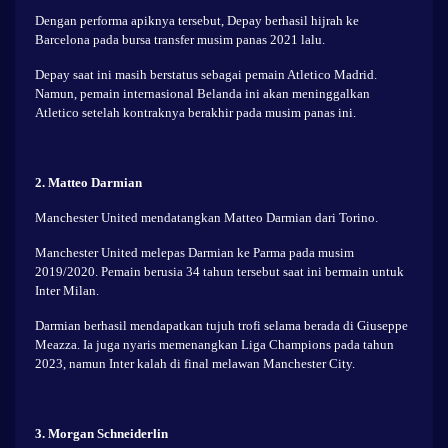
Dengan performa apiknya tersebut, Depay berhasil hijrah ke
Barcelona pada bursa transfer musim panas 2021 lalu.
Depay saat ini masih berstatus sebagai pemain Atletico Madrid.
Namun, pemain internasional Belanda ini akan meninggalkan
Atletico setelah kontraknya berakhir pada musim panas ini.
2. Matteo Darmian
Manchester United mendatangkan Matteo Darmian dari Torino.
Manchester United melepas Darmian ke Parma pada musim
2019/2020. Pemain berusia 34 tahun tersebut saat ini bermain untuk
Inter Milan.
Darmian berhasil mendapatkan tujuh trofi selama berada di Giuseppe
Meazza. Ia juga nyaris memenangkan Liga Champions pada tahun
2023, namun Inter kalah di final melawan Manchester City.
3. Morgan Schneiderlin