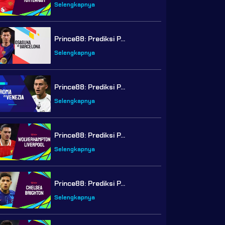
Selengkapnya
Prince88: Prediksi P...
Selengkapnya
Prince88: Prediksi P...
Selengkapnya
Prince88: Prediksi P...
Selengkapnya
Prince88: Prediksi P...
Selengkapnya