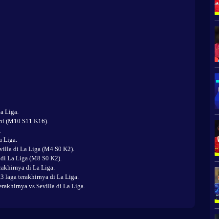
a Liga.
ini (M10 S11 K16).
.
a Liga.
villa di La Liga (M4 S0 K2).
 di La Liga (M8 S0 K2).
rakhirnya di La Liga.
 laga terakhirnya di La Liga.
rakhirnya vs Sevilla di La Liga.