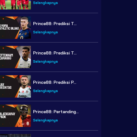
Selengkapnya
Prince88: Prediksi T...
Selengkapnya
Prince88: Prediksi T...
Selengkapnya
Prince88: Prediksi P...
Selengkapnya
Prince88: Pertanding...
Selengkapnya