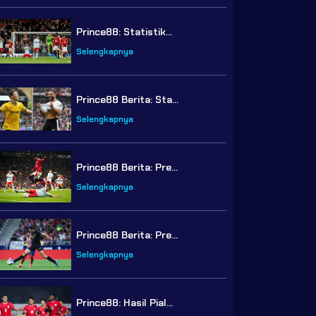
Prince88: Statistik...
Selengkapnya
Prince88 Berita: Sta...
Selengkapnya
Prince88 Berita: Pre...
Selengkapnya
Prince88 Berita: Pre...
Selengkapnya
Prince88: Hasil Pial...