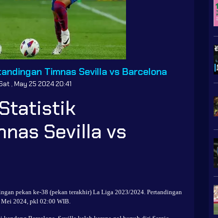
rtandingan Timnas Sevilla vs Barcelona
Sat , May 25 2024 20:41
Statistik
nas Sevilla vs
ingan pekan ke-38 (pekan terakhir) La Liga 2023/2024. Pertandingan
27 Mei 2024, pkl 02:00 WIB.