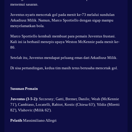
menemui sasaran.
Juventus nyaris mencetak gol pada menit ke-73 melalui sundulan
Arkadiusz Milik. Namun, Marco Sportiello dengan sigap mampu
menyelamatkan bola.
Marco Sportiello kembali membuat para pemain Juventus frustasi.
Kali ini ia berhasil menepis upaya Weston McKennie pada menit ke-
86.
Setelah itu, Juventus mendapat peluang emas dari Arkadiusz Milik.
Di sisa pertandingan, kedua tim masih terus berusaha mencetak gol.
Susunan Pemain
Juventus (3-5-2):
Szczesny; Gatti, Bremer, Danilo; Weah (McKennie
71'), Cambiaso, Locatelli, Rabiot, Kostic (Chiesa 63'); Yildiz (Miretti
82'), Vlahovic (Milik 62').
Pelatih
Massimiliano Allegri