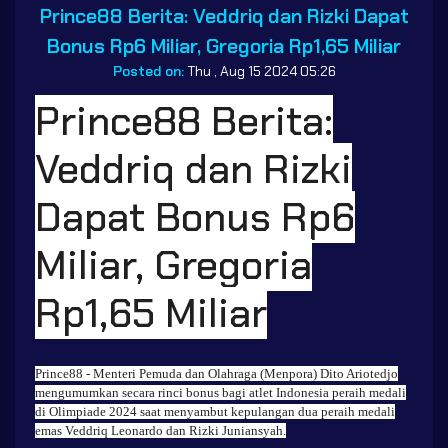
Prince88 Berita: Veddriq dan Rizki Dapat
Bonus Rp6 Miliar, Gregoria Rp1,65 Miliar
Posted on:
Thu , Aug 15 2024 05:26
Prince88 Berita:
Veddriq dan Rizki
Dapat Bonus Rp6
Miliar, Gregoria
Rp1,65 Miliar
Prince88
- Menteri Pemuda dan Olahraga (Menpora) Dito Ariotedjo
mengumumkan secara rinci bonus bagi atlet Indonesia peraih medali
di Olimpiade 2024 saat menyambut kepulangan dua peraih medali
emas Veddriq Leonardo dan Rizki Juniansyah.