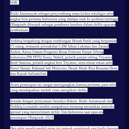
WIB.
Rizki Juniansyah sebagai penyumbang emas kedua sekaligus atlet
angkat besi pertama Indonesia yang mampu naik ke podium tertinggi
Olimpiade ditunjuk sebagai pembawa bendera dalam defile upacara
pembukaan.
Veddriq bergabung dengan rombongan Merah Putih yang berjumlah
15 orang, termasuk perwakilan CdM Arkan Lukman dan Zaenal
Asikin, Ketua Umum Pengurus Besar Federasi Panjat Tebing
Indonesia (PB FPTI) Yenny Wahid, pelatih panjat tebing Triyanto
Budi Santosa, pelatih angkat besi Triyatno, serta rekan-rekan atlet
Nurul Akmal, Rahmad Adi Mulyono, Desak Made Rita Kusuma Dewi,
dan Rajiah Sallsabillah.
Acara penutupan ini sangat menegangkan karena pertama, para atlet
yang mendapatkan medali emas mengikuti defile.
Senada dengan pernyataan Anindya Bakrie, Rizki Juniansyah dan
Veddriq Leonardo sendiri nampaknya memang merasakan atmosfer
spesial yang menyelimuti defile Tim Indonesia saat upacara
penutupan Olimpiade 2024.
Duo atlet peraih medali emas ini tampak sumringah saat hadir dengan