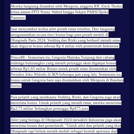
Mereka langsung disambut oleh Menpora, anggota IOC Erick Thohir,
ketua umum FPTI Yenny Wahid hingga Sekjen PABSI Djoko
Pramono.
Saat menyambut kedua atlet peraih emas tersebut, Dito langsung
mengumumkan secara rinci bonus bagi para peraih medali di
Olimpiade Paris 2024. Veddriq dan Rizki yang berhasil meraih emas
akan diguyur bonus sebesar Rp 6 miliar oleh pemerintah Indonesia.
Prince88
- Sementara itu, Gregoria Mariska Tunjung dari cabang
olahraga bulutangkis yang meraih perunggu akan diganjar bonus
sebesar Rp1,65 miliar. Bonus untuk peraih emas diumumkan oleh
Presiden Joko Widodo di IKN beberapa jam yang lalu. Sementara itu,
bonus untuk Gregoria baru saja diumumkan oleh Menpora di Bandara
Soetta.
Para pelatih yang membantu Veddriq, Rizki, dan Gregoria juga akan
menerima bonus. Untuk pelatih yang meraih emas, mereka menerima
Rp2,75 miliar. Sedangkan perunggu Rp675 juta.
Atlet yang berlaga di Olimpiade 2024 mewakili Indonesia juga akan
menerima bonus dari pemerintah. “Untuk atlet dan pelatih yang ikut
Olimpiade tapi belum meraih medali sebagai bentuk apresiasi dari