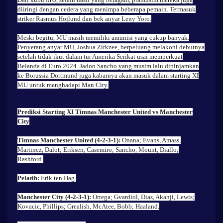
diiringi dengan cedera yang menimpa beberapa pemain. Termasuk
striker Rasmus Hojlund dan bek anyar Leny Yoro.
Meski begitu, MU masih memiliki amunisi yang cukup banyak.
Penyerang anyar MU, Joshua Zirkzee, berpeluang melakoni debutnya
setelah tidak ikut dalam tur Amerika Serikat usai memperkuat
Belanda di Euro 2024. Jadon Sancho yang musim lalu dipinjamkan
ke Borussia Dortmund juga kabarnya akan masuk dalam starting XI
MU untuk menghadapi Man City.
Prediksi Starting XI Timnas Manchester United vs Manchester
City
Timnas Manchester United (4-2-3-1):
Onana; Evans, Amass,
Martinez, Dalot; Eriksen, Casemiro; Sancho, Mount, Diallo;
Rashford.
Pelatih:
Erik ten Hag.
Manchester City (4-2-3-1):
Ortega; Gvardiol, Dias, Akanji, Lewis;
Kovacic, Phillips; Grealish, McAtee, Bobb; Haaland.