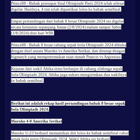
Prince88
- Babak perempat final Olimpiade Paris 2024 telah selesai
digelar. Hasilnya, 4 tim telah dipastikan lolos ke babak semifinal.
Empat pertandingan dari babak 8 besar Olimpiade 2024 ini digelar
secara beruntun sepanjang Jumat (2/8/2024) malam sampai Sabtu
(3/8/2024) dini hari WIB.
Prince88
- Babak 8 besar cabang sepak bola Olimpiade 2024 dibuka
dengan duel antara Maroko vs Amerika Serikat, dan ditutup dengan
bigmatch yang mempertemukan tuan rumah Prancis vs Argentina.
Kejutan dari wakil Afrika terus berlanjut di cabang olahraga sepak
bola Olimpiade 2024. Afrika juga sukses mengirimkan dua wakilnya
ke babak semifinal.
Berikut ini adalah rekap hasil pertandingan babak 8 besar sepak
bola Olimpiade 2024.
Maroko 4-0 Amerika Serikat
Maroko U-23 berhasil memastikan diri lolos ke babak semifinal cabor
sepak bola putra Olimpiade 2024. Wakil Afrika ini berhasil