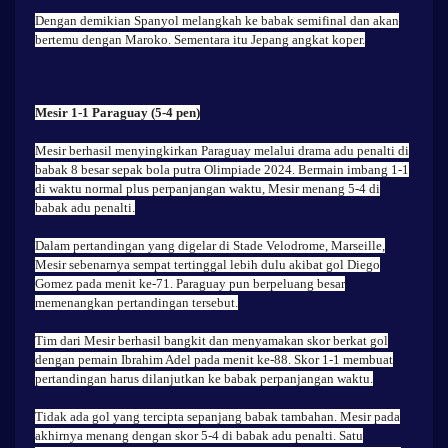
Dengan demikian Spanyol melangkah ke babak semifinal dan akan
bertemu dengan Maroko. Sementara itu Jepang angkat koper.
Mesir 1-1 Paraguay (5-4 pen)
Mesir berhasil menyingkirkan Paraguay melalui drama adu penalti di
babak 8 besar sepak bola putra Olimpiade 2024. Bermain imbang 1-1
di waktu normal plus perpanjangan waktu, Mesir menang 5-4 di
babak adu penalti.
Dalam pertandingan yang digelar di Stade Velodrome, Marseille,
Mesir sebenarnya sempat tertinggal lebih dulu akibat gol Diego
Gomez pada menit ke-71. Paraguay pun berpeluang besar
memenangkan pertandingan tersebut.
Tim dari Mesir berhasil bangkit dan menyamakan skor berkat gol
dengan pemain Ibrahim Adel pada menit ke-88. Skor 1-1 membuat
pertandingan harus dilanjutkan ke babak perpanjangan waktu.
Tidak ada gol yang tercipta sepanjang babak tambahan. Mesir pada
akhirnya menang dengan skor 5-4 di babak adu penalti. Satu