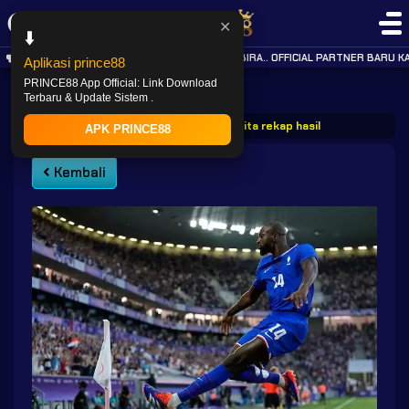
✕
⬇️
KABAR GEMBIRA.. OFFICIAL PARTNER BARU KA
Aplikasi prince88
PRINCE88 App Official: Link Download
Terbaru & Update Sistem .
PRINCE88
Post
Prince88 berita rekap hasil babak 8 besar 
APK PRINCE88
Kembali