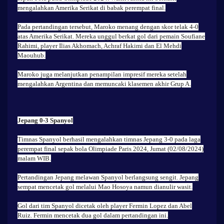
mengalahkan Amerika Serikat di babak perempat final.
Pada pertandingan tersebut, Maroko menang dengan skor telak 4-0
atas Amerika Serikat. Mereka unggul berkat gol dari pemain Soufiane
Rahimi, player Ilias Akhomach, Achraf Hakimi dan El Mehdi
Maouhub.
Maroko juga melanjutkan penampilan impresif mereka setelah
mengalahkan Argentina dan memuncaki klasemen akhir Grup A.
Jepang 0-3 Spanyol
Timnas Spanyol berhasil mengalahkan timnas Jepang 3-0 pada laga
perempat final sepak bola Olimpiade Paris 2024, Jumat (02/08/2024)
malam WIB.
Pertandingan Jepang melawan Spanyol berlangsung sengit. Jepang
sempat mencetak gol melalui Mao Hosoya namun dianulir wasit.
Gol dari tim Spanyol dicetak oleh player Fermin Lopez dan Abel
Ruiz. Fermin mencetak dua gol dalam pertandingan ini.