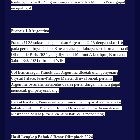
tendangan penalti Paraguay yang diambil oleh Marcelo Perez gagal
menjadi gol.
Prancis 1-0 Argentina
Prancis U-23 sukses mengalahkan Argentina U-23 dengan skor 1-0
pada pertandingan babak 8 besar cabang olahraga sepak bola putra di
Olimpiade Paris 2024 yang digelar di Matmut Atlantique, Bordeaux,
Sabtu (3/8/2024) dini hari WIB.
Gol kemenangan Prancis atas Argentina dicetak oleh penyerang
Crystal Palace, Jean-Philippe Mateta, di awal babak pertama.
Argentina berusaha membalas di sisa pertandingan, namun gagal
mencetak gol penyeimbang.
Berkat hasil ini, Prancis sebagai tuan rumah dipastikan melaju ke
babak semifinal. Pasukan Thierry Henry akan berhadapan dengan
Mesir pada Selasa (8/6/2024) dini hari WIB mendatang.
Hasil Lengkap Babak 8 Besar Olimpiade 2024