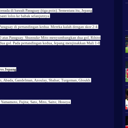
berada di bawah Paraguay (tiga poin). Sementara itu, Jepang
asti lolos ke babak selanjutnya.
Paraguay di pertandingan kedua. Mereka kalah dengan skor 2-4.
-0 atas Paraguay. Shunsuke Mito menyumbangkan dua gol, Rihito
dua gol. Pada pertandingan kedua, Jepang menjinakkan Mali 1-0
 vs
Jepang
ush; Abada, Gandelman, Azoulay, Shahar; Turgeman, Gloukh.
 Yamamoto, Fujita; Sato, Mito, Saito; Hosoya.