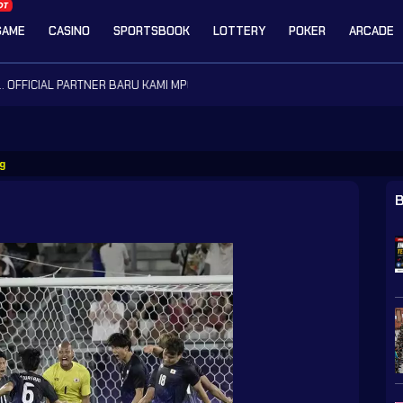
GAME
CASINO
SPORTSBOOK
LOTTERY
POKER
ARCADE
IAL PARTNER BARU KAMI MPONIX. JIKA BERGABUNG DAN BERMAIN DI MPONI
an sepak bola olimpiade israel vs jepang 31 juli 2024
B