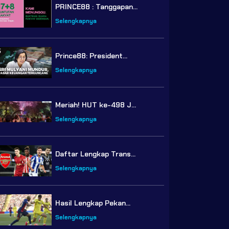
PRINCE88 : Tanggapan...
Selengkapnya
Prince88: President...
Selengkapnya
Meriah! HUT ke-498 J...
Selengkapnya
Daftar Lengkap Trans...
Selengkapnya
Hasil Lengkap Pekan...
Selengkapnya