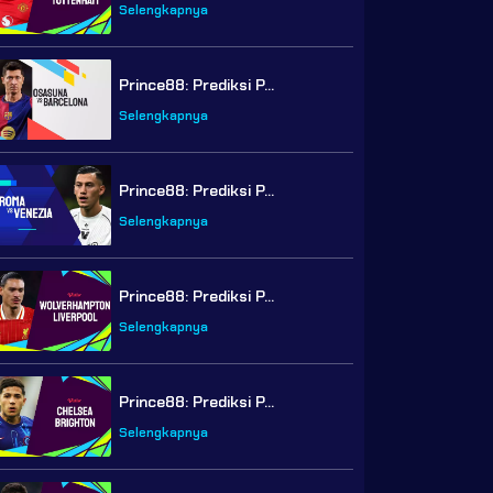
Selengkapnya
Prince88: Prediksi P...
Selengkapnya
Prince88: Prediksi P...
Selengkapnya
Prince88: Prediksi P...
Selengkapnya
Prince88: Prediksi P...
Selengkapnya