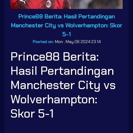
Prince88 Berita: Hasil Pertandingan
Manchester City vs Wolverhampton: Skor
5-1
Posted on:
Mon , May 06 2024 23:14
Prince88 Berita:
Hasil Pertandingan
Manchester City vs
Wolverhampton:
Skor 5-1