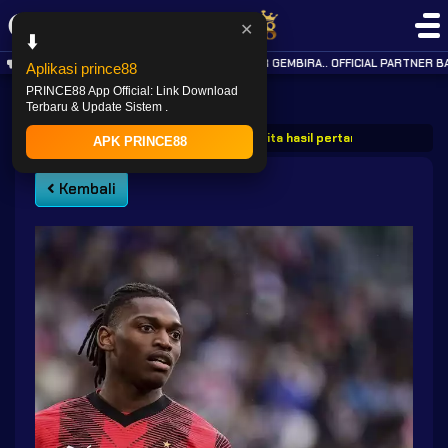
✕
⬇️
KABAR GEMBIRA.. OFFICIAL PARTNER BA
Aplikasi prince88
PRINCE88 App Official: Link Download
Terbaru & Update Sistem .
PRINCE88
Post
Prince88 berita hasil pertandingan manche
APK PRINCE88
Kembali