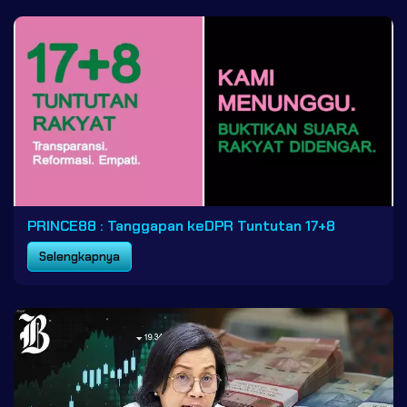
PRINCE88 : Tanggapan keDPR Tuntutan 17+8
Selengkapnya