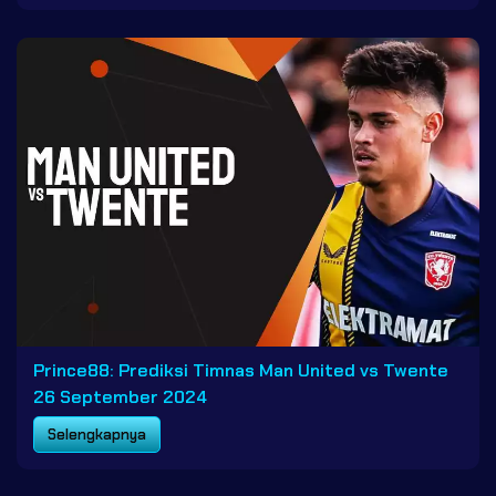
Prince88: Prediksi Timnas Man United vs Twente
26 September 2024
Selengkapnya