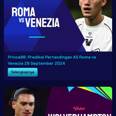
Prince88: Prediksi Pertandingan AS Roma vs
Venezia 29 September 2024
Selengkapnya