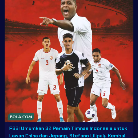
PSSI Umumkan 32 Pemain Timnas Indonesia untuk
Lawan China dan Jepang, Stefano Lilipaly Kembali