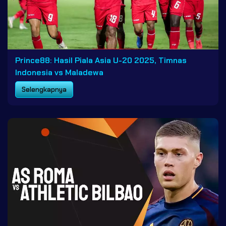
Prince88: Hasil Piala Asia U-20 2025, Timnas
Indonesia vs Maladewa
Selengkapnya