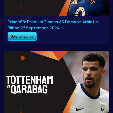
Prince88: Prediksi Timnas AS Roma vs Athletic
Bilbao 27 September 2024
Selengkapnya