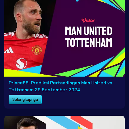
Prince88: Prediksi Pertandingan Man United vs
Tottenham 29 September 2024
Selengkapnya