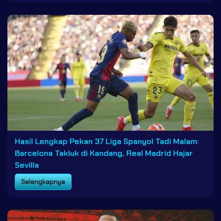
Hasil Lengkap Pekan 37 Liga Spanyol Tadi Malam:
Barcelona Takluk di Kandang, Real Madrid Hajar
Sevilla
Selengkapnya