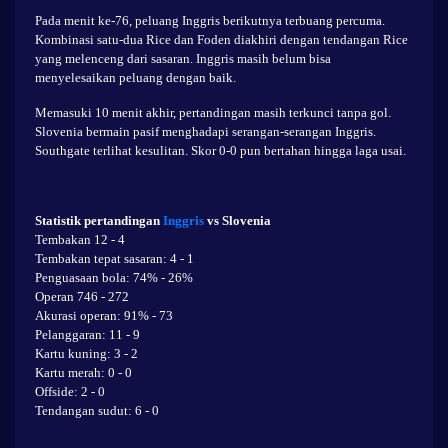
Pada menit ke-76, peluang Inggris berikutnya terbuang percuma.
Kombinasi satu-dua Rice dan Foden diakhiri dengan tendangan Rice
yang melenceng dari sasaran. Inggris masih belum bisa
menyelesaikan peluang dengan baik.
Memasuki 10 menit akhir, pertandingan masih terkunci tanpa gol.
Slovenia bermain pasif menghadapi serangan-serangan Inggris.
Southgate terlihat kesulitan. Skor 0-0 pun bertahan hingga laga usai.
Statistik pertandingan
Inggris
vs Slovenia
Tembakan 12 - 4
Tembakan tepat sasaran: 4 - 1
Penguasaan bola: 74% - 26%
Operan 746 - 272
Akurasi operan: 91% - 73
Pelanggaran: 11 - 9
Kartu kuning: 3 - 2
Kartu merah: 0 - 0
Offside: 2 - 0
Tendangan sudut: 6 - 0