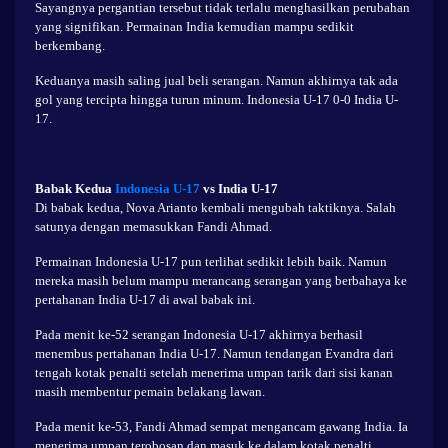
Sayangnya pergantian tersebut tidak terlalu menghasilkan perubahan
yang signifikan. Permainan India kemudian mampu sedikit
berkembang.
Keduanya masih saling jual beli serangan. Namun akhirnya tak ada
gol yang tercipta hingga turun minum. Indonesia U-17 0-0 India U-
17.
Babak Kedua
Indonesia U-17
vs India U-17
Di babak kedua, Nova Arianto kembali mengubah taktiknya. Salah
satunya dengan memasukkan Fandi Ahmad.
Permainan Indonesia U-17 pun terlihat sedikit lebih baik. Namun
mereka masih belum mampu merancang serangan yang berbahaya ke
pertahanan India U-17 di awal babak ini.
Pada menit ke-52 serangan Indonesia U-17 akhirnya berhasil
menembus pertahanan India U-17. Namun tendangan Evandra dari
tengah kotak penalti setelah menerima umpan tarik dari sisi kanan
masih membentur pemain belakang lawan.
Pada menit ke-53, Fandi Ahmad sempat mengancam gawang India. Ia
menerima umpan terobosan dan masuk ke dalam kotak penalti.