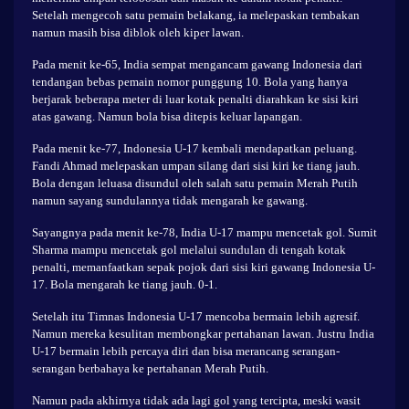
Setelah mengecoh satu pemain belakang, ia melepaskan tembakan
namun masih bisa diblok oleh kiper lawan.
Pada menit ke-65, India sempat mengancam gawang Indonesia dari
tendangan bebas pemain nomor punggung 10. Bola yang hanya
berjarak beberapa meter di luar kotak penalti diarahkan ke sisi kiri
atas gawang. Namun bola bisa ditepis keluar lapangan.
Pada menit ke-77, Indonesia U-17 kembali mendapatkan peluang.
Fandi Ahmad melepaskan umpan silang dari sisi kiri ke tiang jauh.
Bola dengan leluasa disundul oleh salah satu pemain Merah Putih
namun sayang sundulannya tidak mengarah ke gawang.
Sayangnya pada menit ke-78, India U-17 mampu mencetak gol. Sumit
Sharma mampu mencetak gol melalui sundulan di tengah kotak
penalti, memanfaatkan sepak pojok dari sisi kiri gawang Indonesia U-
17. Bola mengarah ke tiang jauh. 0-1.
Setelah itu Timnas Indonesia U-17 mencoba bermain lebih agresif.
Namun mereka kesulitan membongkar pertahanan lawan. Justru India
U-17 bermain lebih percaya diri dan bisa merancang serangan-
serangan berbahaya ke pertahanan Merah Putih.
Namun pada akhirnya tidak ada lagi gol yang tercipta, meski wasit