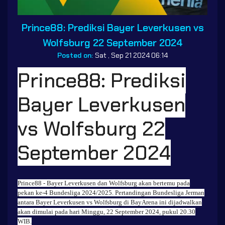
Prince88: Prediksi Bayer Leverkusen vs
Wolfsburg 22 September 2024
Posted on:
Sat , Sep 21 2024 06:14
Prince88: Prediksi
Bayer Leverkusen
vs Wolfsburg 22
September 2024
Prince88
- Bayer Leverkusen dan Wolfsburg akan bertemu pada
pekan ke-4 Bundesliga 2024/2025. Pertandingan Bundesliga Jerman
antara Bayer Leverkusen vs Wolfsburg di BayArena ini dijadwalkan
akan dimulai pada hari Minggu, 22 September 2024, pukul 20.30
WIB.