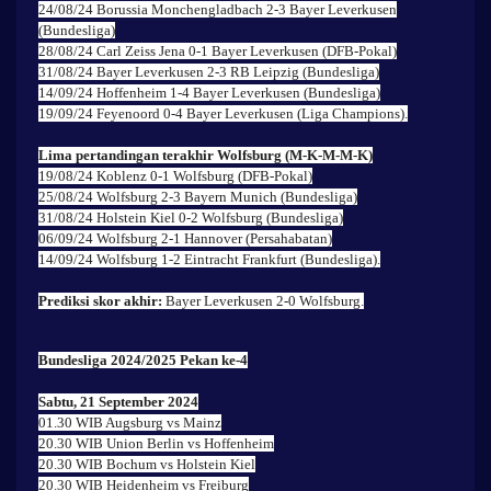
24/08/24 Borussia Monchengladbach 2-3 Bayer Leverkusen
(Bundesliga)
28/08/24 Carl Zeiss Jena 0-1 Bayer Leverkusen (DFB-Pokal)
31/08/24 Bayer Leverkusen 2-3 RB Leipzig (Bundesliga)
14/09/24 Hoffenheim 1-4 Bayer Leverkusen (Bundesliga)
19/09/24 Feyenoord 0-4 Bayer Leverkusen (Liga Champions).
Lima pertandingan terakhir Wolfsburg (M-K-M-M-K)
19/08/24 Koblenz 0-1 Wolfsburg (DFB-Pokal)
25/08/24 Wolfsburg 2-3 Bayern Munich (Bundesliga)
31/08/24 Holstein Kiel 0-2 Wolfsburg (Bundesliga)
06/09/24 Wolfsburg 2-1 Hannover (Persahabatan)
14/09/24 Wolfsburg 1-2 Eintracht Frankfurt (Bundesliga).
Prediksi skor akhir:
Bayer Leverkusen 2-0 Wolfsburg.
Bundesliga 2024/2025 Pekan ke-4
Sabtu, 21 September 2024
01.30 WIB Augsburg vs Mainz
20.30 WIB Union Berlin vs Hoffenheim
20.30 WIB Bochum vs Holstein Kiel
20.30 WIB Heidenheim vs Freiburg