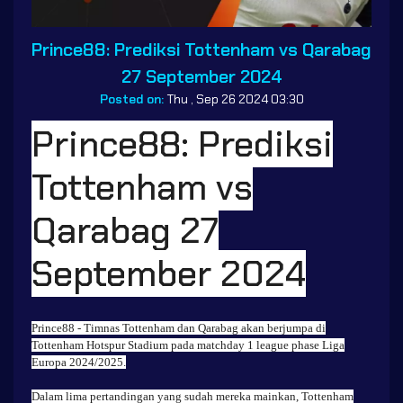
Prince88: Prediksi Tottenham vs Qarabag
27 September 2024
Posted on:
Thu , Sep 26 2024 03:30
Prince88: Prediksi
Tottenham vs
Qarabag 27
September 2024
Prince88
- Timnas Tottenham dan Qarabag akan berjumpa di
Tottenham Hotspur Stadium pada matchday 1 league phase Liga
Europa 2024/2025.
Dalam lima pertandingan yang sudah mereka mainkan, Tottenham