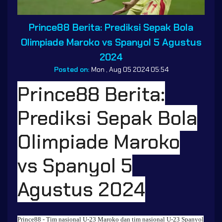
Prince88 Berita: Prediksi Sepak Bola
Olimpiade Maroko vs Spanyol 5 Agustus
2024
Posted on:
Mon , Aug 05 2024 05:54
Prince88 Berita:
Prediksi Sepak Bola
Olimpiade Maroko
vs Spanyol 5
Agustus 2024
Prince88
- Tim nasional U-23 Maroko dan tim nasional U-23 Spanyol