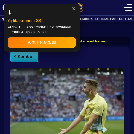
✕
⬇️
KABAR GEMBIRA.. OFFICIAL PARTNER BAR
Aplikasi prince88
PRINCE88 App Official: Link Download
Terbaru & Update Sistem .
PRINCE88
Post
Prince88 berita prediksi sepak bola olimp
APK PRINCE88
Kembali