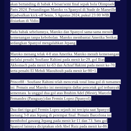
akan bertanding di babak 4 besar/semi final sepak bola Olimpiade
Paris 2024. Pertandingan Maroko vs Spanyol di Stade de Marseille
dijadwalkan kick-off Senin, 5 Agustus 2024, pukul 23:00 WIB,
disiarkan di Vidio.
Pada babak sebelumnya, Maroko dan Spanyol sama-sama meraih
kemenangan tanpa kebobolan. Maroko membantai Amerika Serikat,
sedangkan Spanyol mengalahkan Jepang.
Maroko menang telak 4-0 atas Amerika. Maroko meraih kemenangan
melalui penalti Soufiane Rahimi pada menit ke-29, gol Ilias
Akhomach pada menit ke-63 dan Achraf Hakimi pada menit ke-70,
serta penalti El Mehdi Maouhoub pada menit ke-90+1.
Prince88
- Soufiane Rahimi telah mencetak total lima gol di turnamen
ini. Pemain asal Maroko ini memimpin daftar pencetak gol terbanyak
sementara. Ia unggul dua gol atas Ibrahim Adel (Mesir), Marcelo
Fernandez (Paraguay) dan Fermin Lopez (Spanyol).
Dua dari tiga gol Fermin Lopez sejauh ini tercipta saat Spanyol
menang 3-0 atas Jepang di perempat final. Pemain Barcelona ini
membobol gawang Jepang pada menit ke-11 dan 73. Satu gol
Spanyol lainnya diciptakan oleh Abel Ruiz pada menit ke-86.