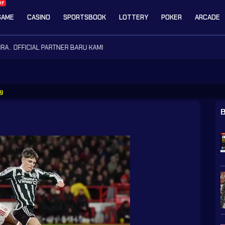
GAME
CASINO
SPORTSBOOK
LOTTERY
POKER
ARCADE
FICIAL PARTNER BARU KAMI MPONIX. JIKA BERGABUNG DAN BERMAIN DI MP
gan timnas inter milan vs atalanta 29 februari 2024
B