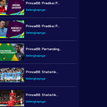
Prince88: Prediksi P...
Selengkapnya
Prince88: Prediksi P...
Selengkapnya
Prince88: Pertanding...
Selengkapnya
Prince88: Statistik...
Selengkapnya
Prince88: Statistik...
Selengkapnya