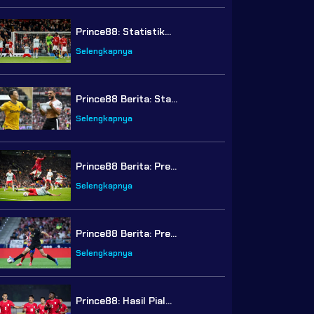
Prince88: Statistik...
Selengkapnya
Prince88 Berita: Sta...
Selengkapnya
Prince88 Berita: Pre...
Selengkapnya
Prince88 Berita: Pre...
Selengkapnya
Prince88: Hasil Pial...