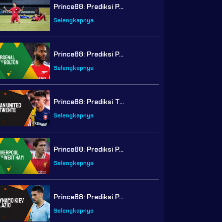
Prince88: Prediksi P...
Selengkapnya
Prince88: Prediksi P...
Selengkapnya
Prince88: Prediksi T...
Selengkapnya
Prince88: Prediksi P...
Selengkapnya
Prince88: Prediksi P...
Selengkapnya