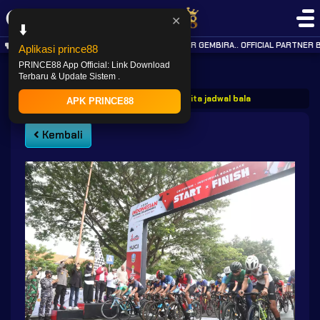
✕
⬇️
KABAR GEMBIRA.. OFFICIAL PARTNER B
Aplikasi prince88
PRINCE88 App Official: Link Download
Terbaru & Update Sistem .
PRINCE88
Post
Prince88 berita jadwal balap sepeda olimp
APK PRINCE88
Kembali