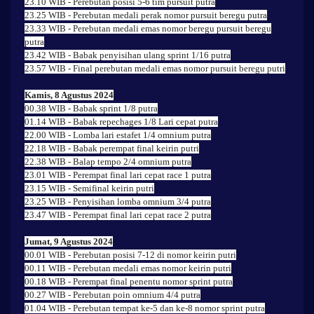
23.10 WIB - Perebutan posisi 5-6 tim pursuit putra
23.25 WIB - Perebutan medali perak nomor pursuit beregu putra
23.33 WIB - Perebutan medali emas nomor beregu pursuit beregu
putra
23.42 WIB - Babak penyisihan ulang sprint 1/16 putra
23.57 WIB - Final perebutan medali emas nomor pursuit beregu putri
Kamis, 8 Agustus 2024
00.38 WIB - Babak sprint 1/8 putra
01.14 WIB - Babak repechages 1/8 Lari cepat putra
22.00 WIB - Lomba lari estafet 1/4 omnium putra
22.18 WIB - Babak perempat final keirin putri
22.38 WIB - Balap tempo 2/4 omnium putra
23.01 WIB - Perempat final lari cepat race 1 putra
23.15 WIB - Semifinal keirin putri
23.25 WIB - Penyisihan lomba omnium 3/4 putra
23.47 WIB - Perempat final lari cepat race 2 putra
Jumat, 9 Agustus 2024
00.01 WIB - Perebutan posisi 7-12 di nomor keirin putri
00.11 WIB - Perebutan medali emas nomor keirin putri
00.18 WIB - Perempat final penentu nomor sprint putra
00.27 WIB - Perebutan poin omnium 4/4 putra
01.04 WIB - Perebutan tempat ke-5 dan ke-8 nomor sprint putra