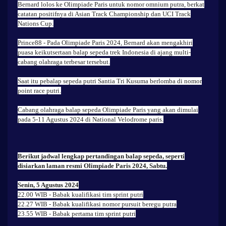
Bernard lolos ke Olimpiade Paris untuk nomor omnium putra, berkat
catatan positifnya di Asian Track Championship dan UCI Track
Nations Cup.
Prince88
- Pada Olimpiade Paris 2024, Bernard akan mengakhiri
puasa keikutsertaan balap sepeda trek Indonesia di ajang multi-
cabang olahraga terbesar tersebut.
Saat itu pebalap sepeda putri Santia Tri Kusuma berlomba di nomor
point race putri.
Cabang olahraga balap sepeda Olimpiade Paris yang akan dimulai
pada 5-11 Agustus 2024 di National Velodrome paris.
Berikut jadwal lengkap pertandingan balap sepeda, seperti
disiarkan laman resmi Olimpiade Paris 2024, Sabtu.
Senin, 5 Agustus 2024
22.00 WIB - Babak kualifikasi tim sprint putri
22.27 WIB - Babak kualifikasi nomor pursuit beregu putra
23.55 WIB - Babak pertama tim sprint putri