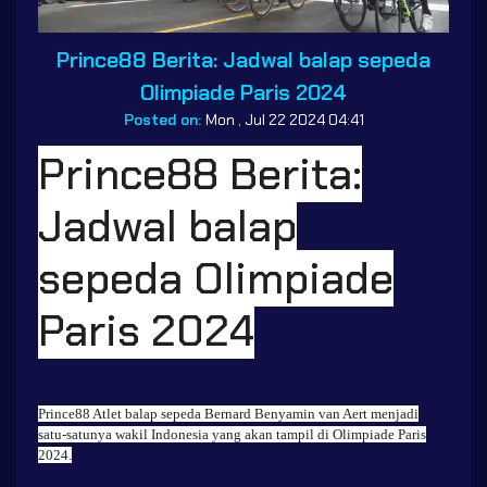
Prince88 Berita: Jadwal balap sepeda
Olimpiade Paris 2024
Posted on:
Mon , Jul 22 2024 04:41
Prince88 Berita:
Jadwal balap
sepeda Olimpiade
Paris 2024
Prince88
Atlet balap sepeda Bernard Benyamin van Aert menjadi
satu-satunya wakil Indonesia yang akan tampil di Olimpiade Paris
2024.