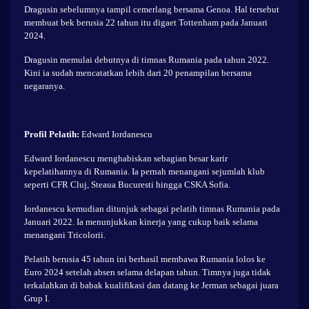
Dragusin sebelumnya tampil cemerlang bersama Genoa. Hal tersebut
membuat bek berusia 22 tahun itu digaet Tottenham pada Januari
2024.
Dragusin memulai debutnya di timnas Rumania pada tahun 2022.
Kini ia sudah mencatatkan lebih dari 20 penampilan bersama
negaranya.
Profil Pelatih:
Edward Iordanescu
Edward Iordanescu menghabiskan sebagian besar karir
kepelatihannya di Rumania. Ia pernah menangani sejumlah klub
seperti CFR Cluj, Steaua Bucuresti hingga CSKA Sofia.
Iordanescu kemudian ditunjuk sebagai pelatih timnas Rumania pada
Januari 2022. Ia menunjukkan kinerja yang cukup baik selama
menangani Tricolorii.
Pelatih berusia 45 tahun ini berhasil membawa Rumania lolos ke
Euro 2024 setelah absen selama delapan tahun. Timnya juga tidak
terkalahkan di babak kualifikasi dan datang ke Jerman sebagai juara
Grup I.