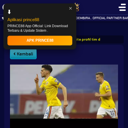
✕
⬇️
KABAR GEMBIRA.. OFFICIAL PARTNER BAR
Aplikasi prince88
PRINCE88 App Official: Link Download
Terbaru & Update Sistem .
PRINCE88
Post
Prince88 berita profil tim dan daftar pema
APK PRINCE88
Kembali