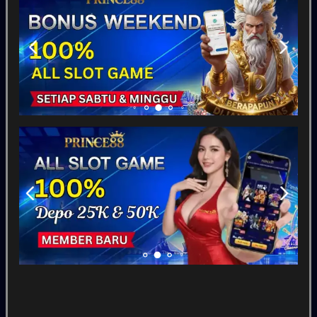
XELAYA GOLD
Mahjong Mania X
Pirate King Riches
Slot
Tampilkan Lainnya
Pragmatic Play
PP POP
PG Soft