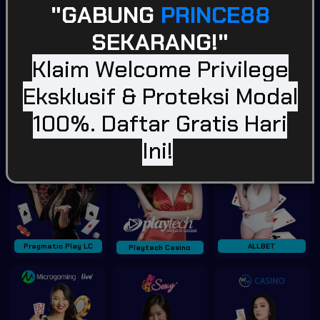
"GABUNG
PRINCE88
SEKARANG!"
Klaim Welcome Privilege
BLITZ GAMING SOFT
WONWON
Afb Gaming
Eksklusif & Proteksi Modal
Casino
Tampilkan Lainnya
100%. Daftar Gratis Hari
Ini!
Pragmatic Play LC
ALLBET
Playtech Casino