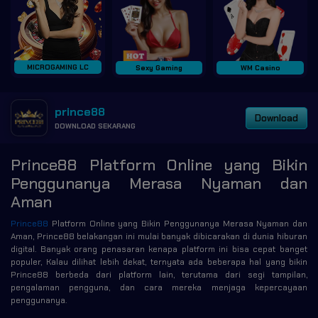
MICROGAMING LC
Sexy Gaming
WM Casino
prince88
Download
DOWNLOAD SEKARANG
Prince88 Platform Online yang Bikin
Penggunanya Merasa Nyaman dan
Aman
Prince88
Platform Online yang Bikin Penggunanya Merasa Nyaman dan
Aman, Prince88 belakangan ini mulai banyak dibicarakan di dunia hiburan
digital. Banyak orang penasaran kenapa platform ini bisa cepat banget
populer, Kalau dilihat lebih dekat, ternyata ada beberapa hal yang bikin
Prince88 berbeda dari platform lain, terutama dari segi tampilan,
pengalaman pengguna, dan cara mereka menjaga kepercayaan
penggunanya.