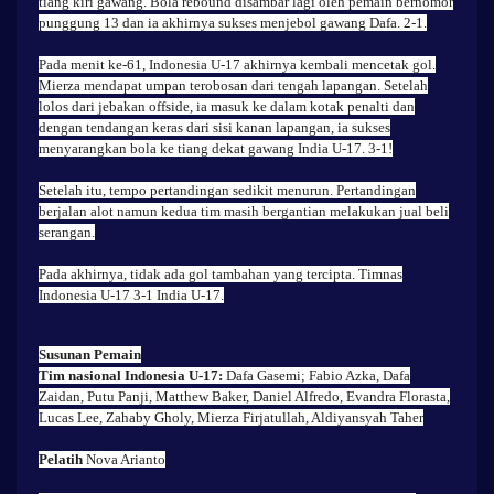
tiang kiri gawang. Bola rebound disambar lagi oleh pemain bernomor
punggung 13 dan ia akhirnya sukses menjebol gawang Dafa. 2-1.
Pada menit ke-61, Indonesia U-17 akhirnya kembali mencetak gol.
Mierza mendapat umpan terobosan dari tengah lapangan. Setelah
lolos dari jebakan offside, ia masuk ke dalam kotak penalti dan
dengan tendangan keras dari sisi kanan lapangan, ia sukses
menyarangkan bola ke tiang dekat gawang India U-17. 3-1!
Setelah itu, tempo pertandingan sedikit menurun. Pertandingan
berjalan alot namun kedua tim masih bergantian melakukan jual beli
serangan.
Pada akhirnya, tidak ada gol tambahan yang tercipta. Timnas
Indonesia U-17 3-1 India U-17.
Susunan Pemain
Tim nasional Indonesia U-17:
Dafa Gasemi; Fabio Azka, Dafa
Zaidan, Putu Panji, Matthew Baker, Daniel Alfredo, Evandra Florasta,
Lucas Lee, Zahaby Gholy, Mierza Firjatullah, Aldiyansyah Taher
Pelatih
Nova Arianto