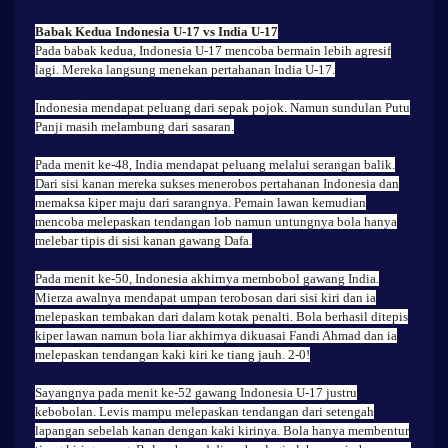
Babak Kedua
Indonesia U-17
vs India U-17
Pada babak kedua, Indonesia U-17 mencoba bermain lebih agresif
lagi. Mereka langsung menekan pertahanan India U-17.
Indonesia mendapat peluang dari sepak pojok. Namun sundulan Putu
Panji masih melambung dari sasaran.
Pada menit ke-48, India mendapat peluang melalui serangan balik.
Dari sisi kanan mereka sukses menerobos pertahanan Indonesia dan
memaksa kiper maju dari sarangnya. Pemain lawan kemudian
mencoba melepaskan tendangan lob namun untungnya bola hanya
melebar tipis di sisi kanan gawang Dafa.
Pada menit ke-50, Indonesia akhirnya membobol gawang India.
Mierza awalnya mendapat umpan terobosan dari sisi kiri dan ia
melepaskan tembakan dari dalam kotak penalti. Bola berhasil ditepis
kiper lawan namun bola liar akhirnya dikuasai Fandi Ahmad dan ia
melepaskan tendangan kaki kiri ke tiang jauh. 2-0!
Sayangnya pada menit ke-52 gawang Indonesia U-17 justru
kebobolan. Levis mampu melepaskan tendangan dari setengah
lapangan sebelah kanan dengan kaki kirinya. Bola hanya membentur