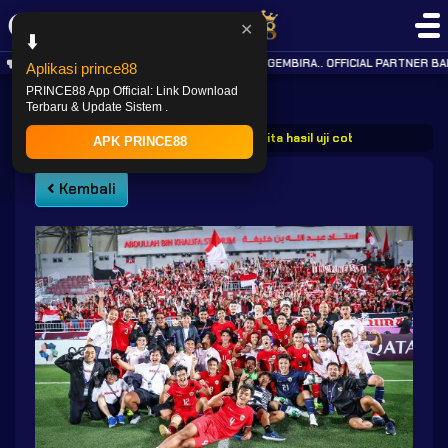
✕
⬇️
KABAR GEMBIRA.. OFFICIAL PARTNER BA
Aplikasi prince88
PRINCE88 App Official: Link Download
Terbaru & Update Sistem .
PRINCE88
Post
Prince88 berita hasil uji coba indonesia vs 
APK PRINCE88
Kembali