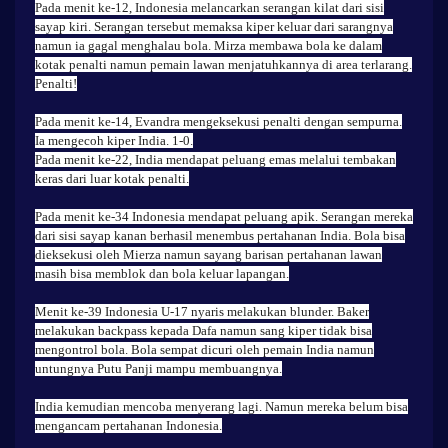
Pada menit ke-12, Indonesia melancarkan serangan kilat dari sisi
sayap kiri. Serangan tersebut memaksa kiper keluar dari sarangnya
namun ia gagal menghalau bola. Mirza membawa bola ke dalam
kotak penalti namun pemain lawan menjatuhkannya di area terlarang.
Penalti!
Pada menit ke-14, Evandra mengeksekusi penalti dengan sempurna.
Ia mengecoh kiper India. 1-0.
Pada menit ke-22, India mendapat peluang emas melalui tembakan
keras dari luar kotak penalti.
Pada menit ke-34 Indonesia mendapat peluang apik. Serangan mereka
dari sisi sayap kanan berhasil menembus pertahanan India. Bola bisa
dieksekusi oleh Mierza namun sayang barisan pertahanan lawan
masih bisa memblok dan bola keluar lapangan.
Menit ke-39 Indonesia U-17 nyaris melakukan blunder. Baker
melakukan backpass kepada Dafa namun sang kiper tidak bisa
mengontrol bola. Bola sempat dicuri oleh pemain India namun
untungnya Putu Panji mampu membuangnya.
India kemudian mencoba menyerang lagi. Namun mereka belum bisa
mengancam pertahanan Indonesia.