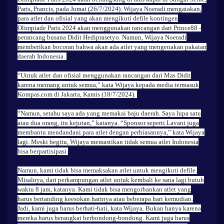
Paris, Prancis, pada Jumat (26/7/2024). Wijaya Noeradi mengatakan,
para atlet dan ofisial yang akan mengikuti defile kontingen
Olimpiade Paris 2024 akan menggunakan rancangan dari
Prince88
-
perancang busana Didit Hediprasetyo. Namun, Wijaya Noeradi
memberikan bocoran bahwa akan ada atlet yang mengenakan pakaian
daerah Indonesia.
“Untuk atlet dan ofisial menggunakan rancangan dari Mas Didit
karena memang untuk semua,” kata Wijaya kepada media termasuk
Kompas.com di Jakarta, Kamis (18/7/2024).
“Namun, setahu saya ada yang memakai baju daerah. Saya lupa satu
atau dua orang, itu kejutan,” katanya. “Sponsor seperti Lavani juga
membantu mendandani para atlet dengan perhiasannya,” kata Wijaya
lagi. Meski begitu, Wijaya memastikan tidak semua
atlet Indonesia
bisa berpartisipasi.
Namun, kami tidak bisa memaksakan atlet untuk mengikuti defile.
Misalnya, dari perkampungan atlet untuk kembali ke sana lagi butuh
waktu 8 jam, katanya. Kami tidak bisa mengorbankan atlet yang
harus bertanding keesokan harinya atau beberapa hari kemudian.
Jadi, kami juga harus berhati-hati, kata Wijaya. Bukan hanya karena
mereka harus berangkat berbondong-bondong. Kami juga harus