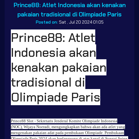
Prince88: Atlet Indonesia akan kenakan
pakaian tradisional di Olimpiade Paris
Posted on:
Sat , Jul 20 2024 01:05
Prince88: Atlet
Indonesia akan
kenakan pakaian
tradisional di
Olimpiade Paris
Prince88 Slot
- Sekretaris Jenderal Komite Olimpiade Indonesia
(NOC), Wijaya Noeradi, mengungkapkan bahwa akan ada atlet yang
mengenakan pakaian adat pada pembukaan Olimpiade. Pembukaan
Olimpiade Paris 2024 akan berlangsung di atas kapal di Sungai Seine,