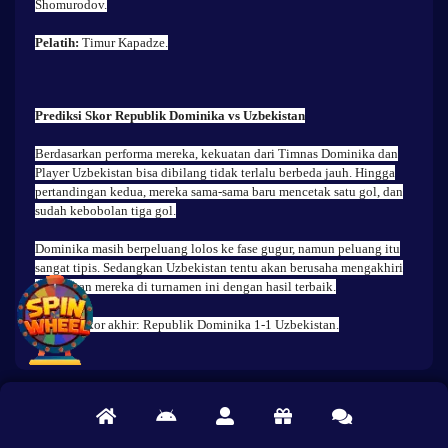
Shomurodov.
Pelatih:
Timur Kapadze.
Prediksi Skor Republik Dominika vs Uzbekistan
Berdasarkan performa mereka, kekuatan dari Timnas Dominika dan
Player Uzbekistan bisa dibilang tidak terlalu berbeda jauh. Hingga
pertandingan kedua, mereka sama-sama baru mencetak satu gol, dan
sudah kebobolan tiga gol.
Dominika masih berpeluang lolos ke fase gugur, namun peluang itu
sangat tipis. Sedangkan Uzbekistan tentu akan berusaha mengakhiri
perjalanan mereka di turnamen ini dengan hasil terbaik.
Prediksi skor akhir: Republik Dominika 1-1 Uzbekistan.