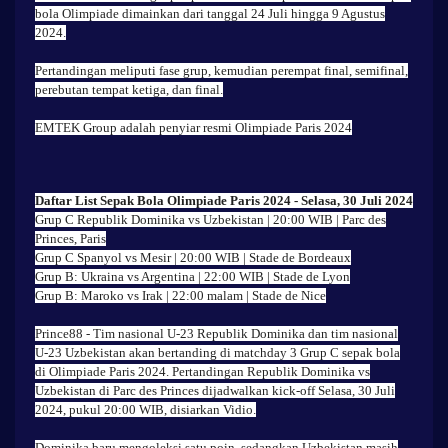
bola Olimpiade dimainkan dari tanggal 24 Juli hingga 9 Agustus
2024.
Pertandingan meliputi fase grup, kemudian perempat final, semifinal,
perebutan tempat ketiga, dan final.
EMTEK Group adalah penyiar resmi Olimpiade Paris 2024
Daftar List Sepak Bola Olimpiade Paris 2024 - Selasa, 30 Juli 2024
Grup C Republik Dominika vs Uzbekistan | 20:00 WIB | Parc des
Princes, Paris
Grup C Spanyol vs Mesir | 20:00 WIB | Stade de Bordeaux
Grup B: Ukraina vs Argentina | 22:00 WIB | Stade de Lyon
Grup B: Maroko vs Irak | 22:00 malam | Stade de Nice
Prince88
- Tim nasional U-23 Republik Dominika dan tim nasional
U-23 Uzbekistan akan bertanding di matchday 3 Grup C sepak bola
di Olimpiade Paris 2024. Pertandingan Republik Dominika vs
Uzbekistan di Parc des Princes dijadwalkan kick-off Selasa, 30 Juli
2024, pukul 20:00 WIB, disiarkan Vidio.
Dominika baru mengoleksi satu poin, sedangkan Uzbekistan masih