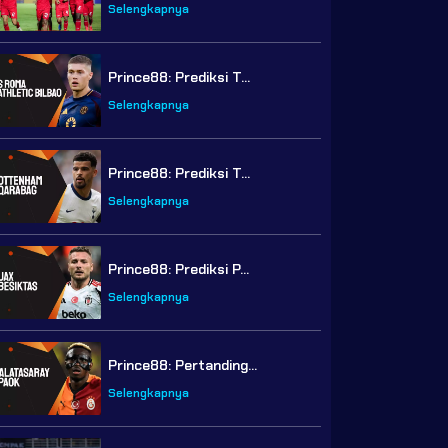
Selengkapnya
Prince88: Prediksi T...
Selengkapnya
Prince88: Prediksi T...
Selengkapnya
Prince88: Prediksi P...
Selengkapnya
Prince88: Pertanding...
Selengkapnya