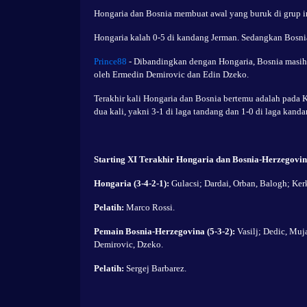
Hongaria dan Bosnia membuat awal yang buruk di grup i
Hongaria kalah 0-5 di kandang Jerman. Sedangkan Bosni
Prince88
- Dibandingkan dengan Hongaria, Bosnia masih 
oleh Ermedin Demirovic dan Edin Dzeko.
Terakhir kali Hongaria dan Bosnia bertemu adalah pada K
dua kali, yakni 3-1 di laga tandang dan 1-0 di laga kanda
Starting XI Terakhir Hongaria dan Bosnia-Herzegovi
Hongaria (3-4-2-1):
Gulacsi; Dardai, Orban, Balogh; Kerk
Pelatih:
Marco Rossi.
Pemain Bosnia-Herzegovina (5-3-2):
Vasilj; Dedic, Muj
Demirovic, Dzeko.
Pelatih:
Sergej Barbarez.