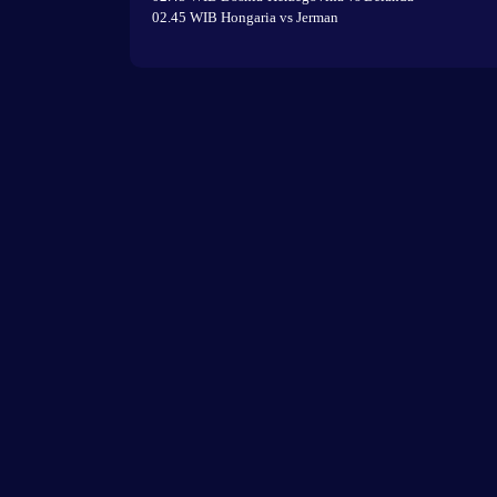
02.45 WIB Hongaria vs Jerman