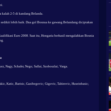
ni.
a kalah 2-5 di kandang Belanda.
sedikit lebih baik. Dua gol Bosnua ke gawang Belandang diciptakan
ualifikasi Euro 2008. Saat itu, Hongaria berhasil mengalahkan Bosnia
ng.
na
ez, Nagy, Schafer, Nego; Sallai, Szoboszlai; Varga.
akic, Katic, Barisic, Gazibegovic; Gigovic, Tahirovic, Huseinbasic;