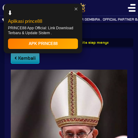
✕
⬇️
KABAR GEMBIRA.. OFFICIAL PARTNER BA
Aplikasi prince88
PRINCE88 App Official: Link Download
Terbaru & Update Sistem .
PRINCE88
Post
Prince88 berita siap menyambut paus fran
APK PRINCE88
Kembali