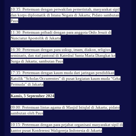
10:35: Pertemuan dengan perwakilan pemerintah, masyarakat sipil
dan korps diplomatik di Istana Negara di Jakarta; Pidato sambutan
Paus
11:30: Pertemuan pribadi dengan para anggota Ordo Jesuit di
Nunciatur Apostolik di Jakarta
16:30: Pertemuan dengan para uskup, imam, diakon, religius,
seminaris, dan staf pastoral di Katedral Santa Maria Diangkat ke
Surga di Jakarta; sambutan Paus
17:35: Pertemuan dengan kaum muda dari jaringan pendidikan
Katolik “Scholas Occurrentes” di pusat kegiatan kaum muda “Grha
Permuda” di Jakarta
Kamis, 5 September 2024
09.00: Pertemuan lintas agama di Masjid Istiqlal di Jakarta; pidato
sambutan oleh Paus
10.15: Pertemuan dengan para pejabat organisasi masyarakat sipil di
kantor pusat Konferensi Waligereja Indonesia di Jakarta