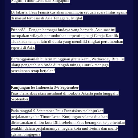
Nugini, Timor Leste dan Singapura.
Di Jakarta, Paus Fransiskus akan memimpin sebuah acara lintas agama
di masjid terbesar di Asia Tenggara, Istiqlal.
Prince88
- Dengan berbagai budaya yang berbeda, Asia saat ini
merupakan wilayah pertumbuhan terpenting bagi Gereja Katolik.
Tidak ada tempat lain di dunia yang memiliki tingkat pertumbuhan
seperti di Asia.
Berlanggananlah buletin mingguan gratis kami, Wednesday Bite. Isi
ulang pengetahuan Anda di tengah minggu untuk menjaga
percakapan tetap berjalan!
Kunjungan ke Indonesia 3-6 September
Paus Fransiskus akan mendarat di ibukota Jakarta pada tanggal 3
September.
Pada tanggal 9 September, Paus Fransiskus melanjutkan
perjalanannya ke Timor Leste. Kunjungan selama dua hari
direncanakan di ibu kota Dili, sebelum Paus berangkat ke perhentian
terakhir dalam perjalanannya: negara kota multi-etnis dan multi-
agama, Singapura.