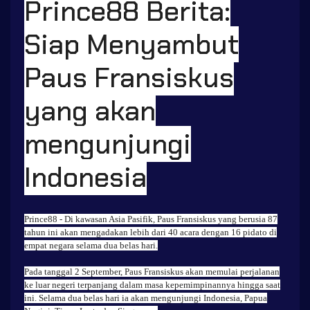
Prince88 Berita:
Siap Menyambut
Paus Fransiskus
yang akan
mengunjungi
Indonesia
Prince88
- Di kawasan Asia Pasifik, Paus Fransiskus yang berusia 87
tahun ini akan mengadakan lebih dari 40 acara dengan 16 pidato di
empat negara selama dua belas hari.
Pada tanggal 2 September, Paus Fransiskus akan memulai perjalanan
ke luar negeri terpanjang dalam masa kepemimpinannya hingga saat
ini. Selama dua belas hari ia akan mengunjungi Indonesia, Papua