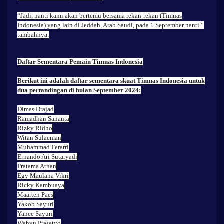
“Jadi, nanti kami akan bertemu bersama rekan-rekan (Timnas
Indonesia) yang lain di Jeddah, Arab Saudi, pada 1 September nanti.”
tambahnya.
Daftar Sementara Pemain Timnas Indonesia
Berikut ini adalah daftar sementara skuat Timnas Indonesia untuk
dua pertandingan di bulan September 2024:
Dimas Drajad
Ramadhan Sananta
Rizky Ridho
Witan Sulaeman
Muhammad Ferarri
Ernando Ari Sutaryadi
Pratama Arhan
Egy Maulana Vikri
Ricky Kambuaya
Maarten Paes
Yakob Sayuri
Yance Sayuri
Wahyu Prasetyo