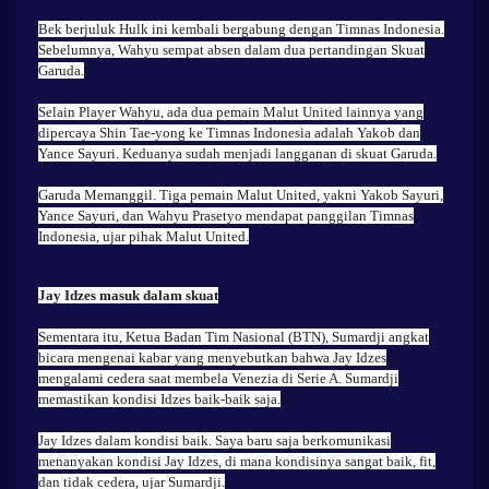
Bek berjuluk Hulk ini kembali bergabung dengan Timnas Indonesia.
Sebelumnya, Wahyu sempat absen dalam dua pertandingan Skuat
Garuda.
Selain Player Wahyu, ada dua pemain Malut United lainnya yang
dipercaya Shin Tae-yong ke Timnas Indonesia adalah Yakob dan
Yance Sayuri. Keduanya sudah menjadi langganan di skuat Garuda.
Garuda Memanggil. Tiga pemain Malut United, yakni Yakob Sayuri,
Yance Sayuri, dan Wahyu Prasetyo mendapat panggilan Timnas
Indonesia, ujar pihak Malut United.
Jay Idzes masuk dalam skuat
Sementara itu, Ketua Badan Tim Nasional (BTN), Sumardji angkat
bicara mengenai kabar yang menyebutkan bahwa Jay Idzes
mengalami cedera saat membela Venezia di Serie A. Sumardji
memastikan kondisi Idzes baik-baik saja.
Jay Idzes dalam kondisi baik. Saya baru saja berkomunikasi
menanyakan kondisi Jay Idzes, di mana kondisinya sangat baik, fit,
dan tidak cedera, ujar Sumardji.