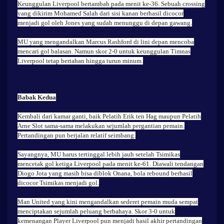
Keunggulan Liverpool bertambah pada menit ke-36. Sebuah crossing
yang dikirim Mohamed Salah dari sisi kanan berhasil dicocor
menjadi gol oleh Jones yang sudah menunggu di depan gawang.
MU yang mengandalkan Marcus Rashford di lini depan mencoba
mencari gol balasan. Namun skor 2-0 untuk keunggulan Timnas
Liverpool tetap bertahan hingga turun minum.
Babak Kedua
Kembali dari kamar ganti, baik Pelatih Erik ten Hag maupun Pelatih
Arne Slot sama-sama melakukan sejumlah pergantian pemain.
Pertandingan pun berjalan relatif seimbang.
Sayangnya, MU harus tertinggal lebih jauh setelah Tsimikas
mencetak gol ketiga Liverpool pada menit ke-61. Diawali tendangan
Diogo Jota yang masih bisa diblok Onana, bola rebound berhasil
dicocor Tsimikas menjadi gol.
Man United yang kini mengandalkan sederet pemain muda sempat
menciptakan sejumlah peluang berbahaya. Skor 3-0 untuk
kemenangan Player Liverpool pun menjadi hasil akhir pertandingan