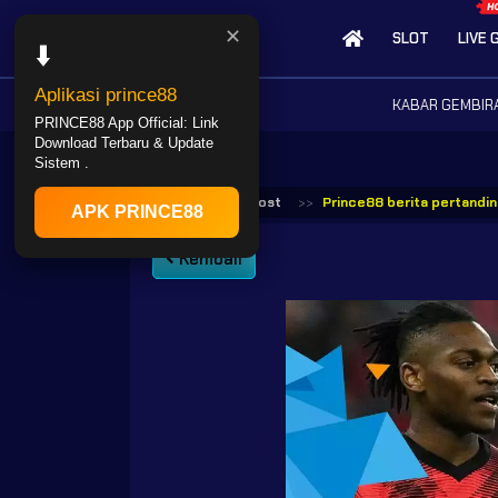
✕
SLOT
LIVE 
⬇️
Aplikasi prince88
KABAR GEMBIRA.. OFFI
PRINCE88 App Official: Link
Download Terbaru & Update
Sistem .
PRINCE88
Post
Prince88 berita pertandin
APK PRINCE88
Kembali