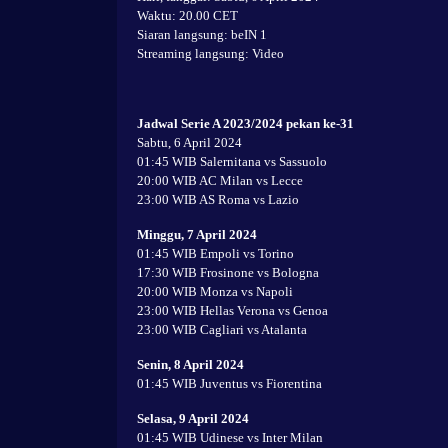
Waktu: 20.00 CET
Siaran langsung: beIN 1
Streaming langsung: Video
Jadwal Serie A 2023/2024 pekan ke-31
Sabtu, 6 April 2024
01:45 WIB Salernitana vs Sassuolo
20:00 WIB AC Milan vs Lecce
23:00 WIB AS Roma vs Lazio
Minggu, 7 April 2024
01:45 WIB Empoli vs Torino
17:30 WIB Frosinone vs Bologna
20:00 WIB Monza vs Napoli
23:00 WIB Hellas Verona vs Genoa
23:00 WIB Cagliari vs Atalanta
Senin, 8 April 2024
01:45 WIB Juventus vs Fiorentina
Selasa, 9 April 2024
01:45 WIB Udinese vs Inter Milan