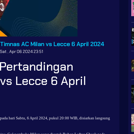
 Timnas AC Milan vs Lecce 6 April 2024
Sat , Apr 06 2024 23:51
 Pertandingan
vs Lecce 6 April
 pada hari Sabtu, 6 April 2024, pukul 20:00 WIB, disiarkan langsung