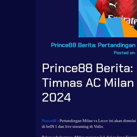
Prince88 Berita: Pertandingan
Posted on:
Prince88 Berita:
Timnas AC Milan 
2024
Prince88
- Pertandingan Milan vs Lecce ini akan dimulai
di beIN 1 dan live streaming di Vidio.