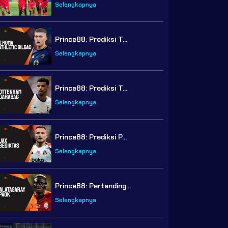
Selengkapnya
Prince88: Prediksi T...
Selengkapnya
Prince88: Prediksi T...
Selengkapnya
Prince88: Prediksi P...
Selengkapnya
Prince88: Pertanding...
Selengkapnya