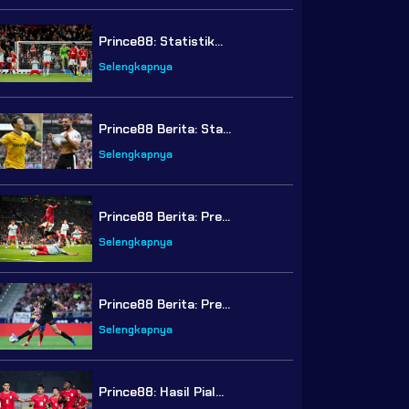
Prince88: Statistik...
Selengkapnya
Prince88 Berita: Sta...
Selengkapnya
Prince88 Berita: Pre...
Selengkapnya
Prince88 Berita: Pre...
Selengkapnya
Prince88: Hasil Pial...