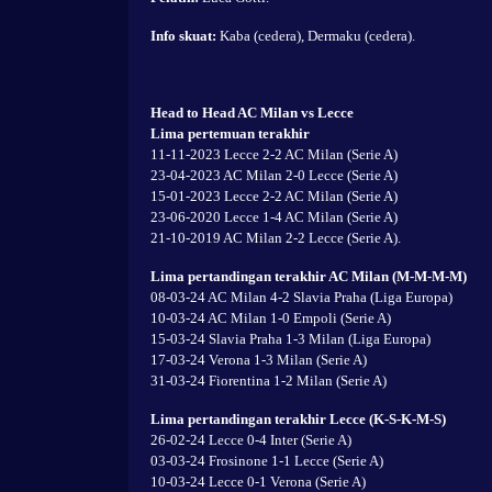
Info skuat:
Kaba (cedera), Dermaku (cedera).
Head to Head AC Milan vs Lecce
Lima pertemuan terakhir
11-11-2023 Lecce 2-2 AC Milan (Serie A)
23-04-2023 AC Milan 2-0 Lecce (Serie A)
15-01-2023 Lecce 2-2 AC Milan (Serie A)
23-06-2020 Lecce 1-4 AC Milan (Serie A)
21-10-2019 AC Milan 2-2 Lecce (Serie A).
Lima pertandingan terakhir AC Milan (M-M-M-M)
08-03-24 AC Milan 4-2 Slavia Praha (Liga Europa)
10-03-24 AC Milan 1-0 Empoli (Serie A)
15-03-24 Slavia Praha 1-3 Milan (Liga Europa)
17-03-24 Verona 1-3 Milan (Serie A)
31-03-24 Fiorentina 1-2 Milan (Serie A)
Lima pertandingan terakhir Lecce (K-S-K-M-S)
26-02-24 Lecce 0-4 Inter (Serie A)
03-03-24 Frosinone 1-1 Lecce (Serie A)
10-03-24 Lecce 0-1 Verona (Serie A)