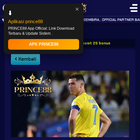
✕
⬇️
KABAR GEMBIRA.. OFFICIAL PARTNER BA
Aplikasi prince88
PRINCE88 App Official: Link Download
Terbaru & Update Sistem .
PRINCE88
Post
Prince88 deposit 25 bonus 25 to kecil b
APK PRINCE88
Kembali