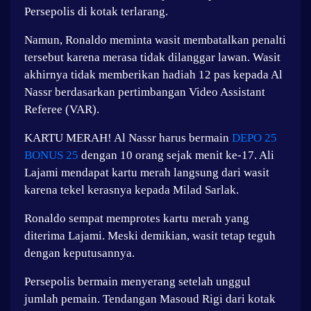
Persepolis di kotak terlarang.
Namun, Ronaldo meminta wasit membatalkan penalti
tersebut karena merasa tidak dilanggar lawan. Wasit
akhirnya tidak memberikan hadiah 12 pas kepada Al
Nassr berdasarkan pertimbangan Video Assistant
Referee (VAR).
KARTU MERAH! Al Nassr harus bermain
DEPO 25
BONUS 25
dengan 10 orang sejak menit ke-17. Ali
Lajami mendapat kartu merah langsung dari wasit
karena tekel kerasnya kepada Milad Sarlak.
Ronaldo sempat memprotes kartu merah yang
diterima Lajami. Meski demikian, wasit tetap teguh
dengan keputusannya.
Persepolis bermain menyerang setelah unggul
jumlah pemain. Tendangan Masoud Rigi dari kotak