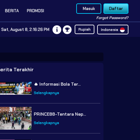
Masuk
Daftar
BERITA
PROMOSI
Forgot Password?
NIX DAPAT FREEBET 10.000
Sat, August 8, 2:16:27 PM
Rupiah
Indonesia
erita Terakhir
🔥 Informasi Bola Ter...
Selengkapnya
PRINCE88-Tentara Nep...
Selengkapnya