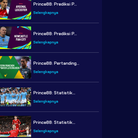
Prince88: Prediksi P...
Selengkapnya
Prince88: Prediksi P...
Selengkapnya
Prince88: Pertanding...
Selengkapnya
Prince88: Statistik...
Selengkapnya
Prince88: Statistik...
Selengkapnya