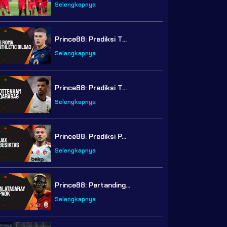
Selengkapnya
Prince88: Prediksi T...
Selengkapnya
Prince88: Prediksi T...
Selengkapnya
Prince88: Prediksi P...
Selengkapnya
Prince88: Pertanding...
Selengkapnya