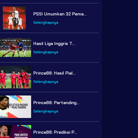
PSSI Umumkan 32 Pema...
Selengkapnya
Hasil Liga Inggris T...
Selengkapnya
Prince88: Hasil Pial...
Selengkapnya
Prince88: Pertanding...
Selengkapnya
Prince88: Prediksi P...