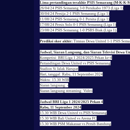
Lima pertandingan terakhir PSIS Semarang (M-K-K-
26/04/24 PSIS Semarang 3-0 Persikabo 1973 (Liga 1)
30/04/24 Persija 2-1 PSIS Semarang (Liga 1)
11/08/24 PSIS Semarang 0-1 Persita (Liga 1)
17/08/24 Persis Solo 0-1 PSIS Semarang (Liga 1)
23/08/24 PSIS Semarang 1-0 PSBS Biak (Liga 1).
Prediksi skor akhir:
Timnas Dewa United 1-1 PSIS Sema
Jadwal, Siaran Langsung, dan Siaran Televisi Dewa U
Kompetisi: BRI Liga 1 2024/2025 Pekan ke-4
Pertandingan Dewa United vs PSIS Semarang
Stadion Si Jalak Harupat
Hari, tanggal: Rabu, 11 September 2024
Waktu: 15.30 WIB
Siaran langsung: -
Siaran langsung streaming: Video
Jadwal BRI Liga 1 2024/2025 Pekan 4
Rabu, 11 September 2024
15.30 WIB Dewa United vs PSIS Semarang
15.30 WIB Bali United vs Arema FC
15.30 WIB PSM Makassar vs Persib Bandung