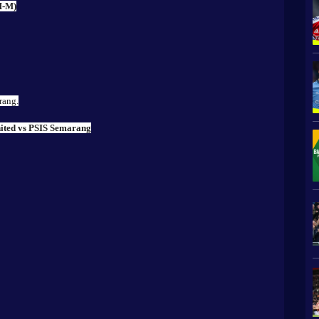
M-M)
rang.
nited vs PSIS Semarang