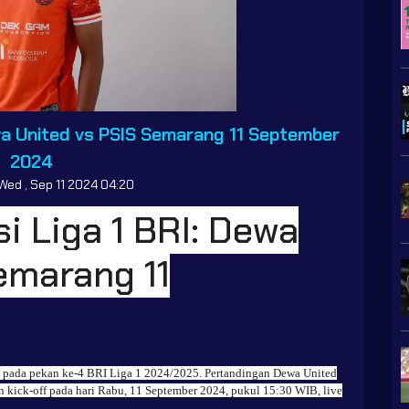
ewa United vs PSIS Semarang 11 September
2024
Wed , Sep 11 2024 04:20
i Liga 1 BRI: Dewa
emarang 11
 pada pekan ke-4 BRI Liga 1 2024/2025. Pertandingan Dewa United
n kick-off pada hari Rabu, 11 September 2024, pukul 15:30 WIB, live